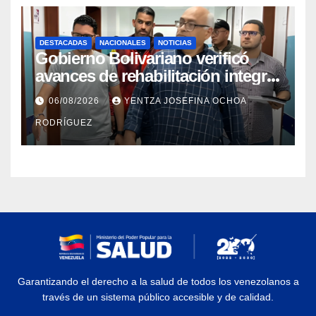
DESTACADAS
NACIONALES
NOTICIAS
Gobierno Bolivariano verificó
avances de rehabilitación integral
en el Hospital Dr. José María
06/08/2026
YENTZA JOSEFINA OCHOA
Vargas
RODRÍGUEZ
Garantizando el derecho a la salud de todos los venezolanos a
través de un sistema público accesible y de calidad.