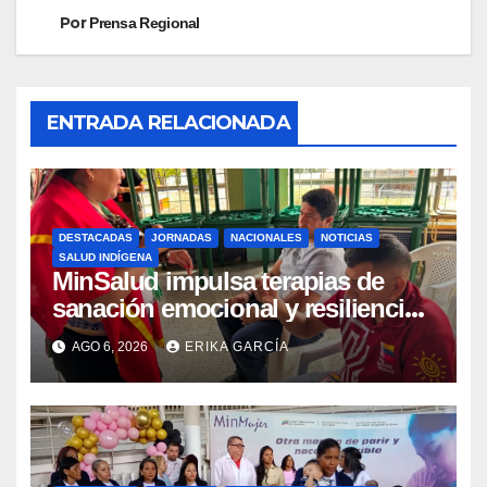
Por
Prensa Regional
ENTRADA RELACIONADA
DESTACADAS
JORNADAS
NACIONALES
NOTICIAS
SALUD INDÍGENA
MinSalud impulsa terapias de
sanación emocional y resiliencia
post-sismo junto a comunidades
AGO 6, 2026
ERIKA GARCÍA
indígenas en Caracas