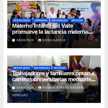
DESTACADAS
JORNADAS
NACIONALES
NOTICIAS
Materno Infantil del Valle
promueve la lactancia materna
como un inicio sostenible para la
06/08/2026
ERIKA GARCÍA
vida
DESTACADAS
NACIONALES
NOTICIAS
Trabajadores y familiares optan a
carreras universitarias mediante
convenio entre MinSalud y la
06/08/2026
ROIMAN FERMIN NAVARRO
UCV
VENEGAS