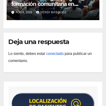
formación comunitaria en
atención a personas con
AGO 8, 2026
YENDI BASQUEZ
discapacidad
Deja una respuesta
Lo siento, debes estar
conectado
para publicar un
comentario.