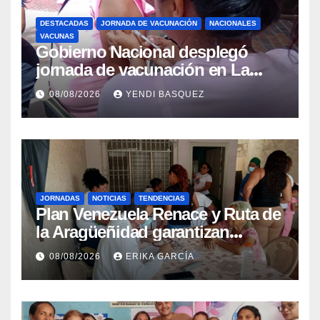
DESTACADAS
JORNADA DE VACUNACIÓN
NACIONALES
VACUNAS
Gobierno Nacional desplegó
jornada de vacunación en La
Guaira para garantizar protección
08/08/2026
YENDI BASQUEZ
epidemiológica
JORNADAS
NOTICIAS
TENDENCIAS
Plan Venezuela Renace y Ruta de
la Aragüeñidad garantizan
atención médica integral en
08/08/2026
ERIKA GARCÍA
Aragua