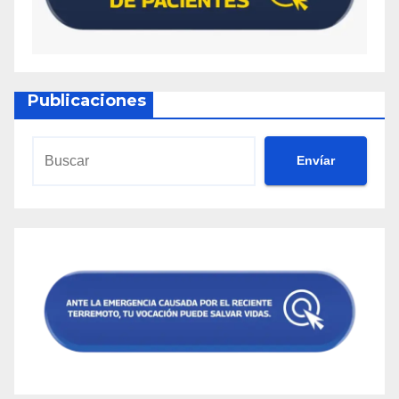
Charles Barkley’s 2024 Christmas Weight Loss:
5 Strategies That Helped Him Slim Down
Chrissy Metz’s Halloween Transformation: 5
Key Tips for Weight Loss Success in 2024
Publicaciones
Chrissy Metz Weight Loss Motivation Tips for
Young Women: Achieve 90 Pounds Weight
Loss Like Chrissy
Envíar
Do apple cider gummies help you lose weight:
7 Students’ Journey to Losing Weight with Daily
Apple Cider gummies in 2024
Does Apple Cider Help with Weight Loss?
Exploring the 2024 Trends
Natures Stimulant CBD Gummies for ED
Reviews: Effectiveness Explored
10 Authoritative Wegovy Weight Loss Solutions
to Watch in 2024
Exclusive Report: The 10 Best Practices in