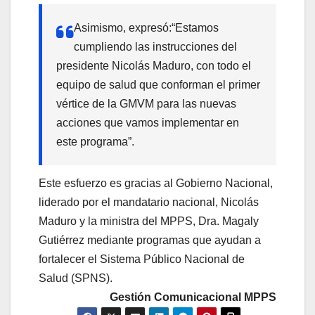
10 Surprising Benefits of Using XP Keto
Asimismo, expresó:“Estamos
Nutrition Gummies
cumpliendo las instrucciones del
2023 US Study: Acv Keto Gummies for Weight
presidente Nicolás Maduro, con todo el
Loss Gaining Traction Among Florida’s Fitness
equipo de salud que conforman el primer
Enthusiasts
vértice de la GMVM para las nuevas
2023 Weight Loss Unwrapped: Discovering the
acciones que vamos implementar en
Impact of Shark Tank Keto Gummies
este programa”.
2024 Consumer Warning: Keto+ACV Gummies
Scam Hits Seniors Hard, Zero Pounds Lost
Este esfuerzo es gracias al Gobierno Nacional,
2024 Transformation: Chrissy Metz’s Weight
liderado por el mandatario nacional, Nicolás
Loss Inspires Thousands to Embrace Health
Maduro y la ministra del MPPS, Dra. Magaly
2024’s Top 5 Apple Cider Vinegar Weight Loss
Gutiérrez mediante programas que ayudan a
Facts to Know
fortalecer el Sistema Público Nacional de
2024’s Top 5 Ways to Use Apple Vinegar in
Salud (SPNS).
Weight Loss
Gestión Comunicacional MPPS
2024’s Top Choice: XtremeFit Keto ACV