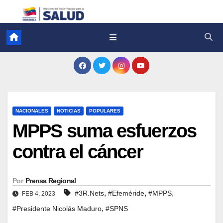
NACIONALES
NOTICIAS
POPULARES
MPPS suma esfuerzos
contra el cáncer
Por
Prensa Regional
,
,
,
#3R.Nets
#Efeméride
#MPPS
FEB 4, 2023
,
#Presidente Nicolás Maduro
#SPNS