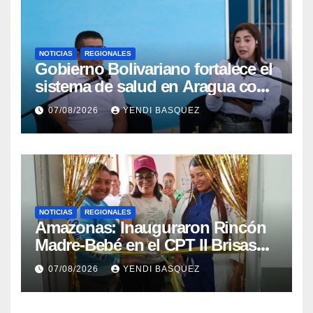
NOTICIAS
REGIONALES
Gobierno Bolivariano fortalece el
sistema de salud en Aragua con
la reinauguración del CDI La
07/08/2026
YENDI BASQUEZ
Mora
NOTICIAS
REGIONALES
​Amazonas: Inauguraron Rincón
Madre-Bebé en el CPT II Brisas
del Aeropuerto ​Inauguraron
07/08/2026
YENDI BASQUEZ
Rincón