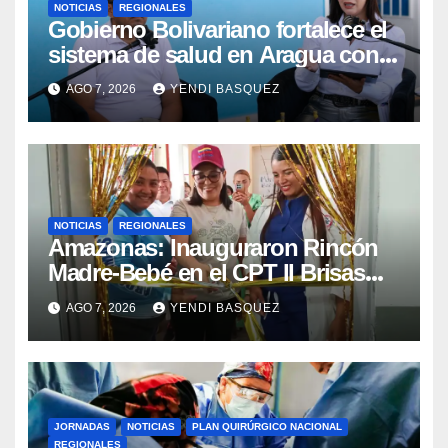
NOTICIAS
REGIONALES
Gobierno Bolivariano fortalece el
sistema de salud en Aragua con
la reinauguración del CDI La Mora
AGO 7, 2026
YENDI BASQUEZ
NOTICIAS
REGIONALES
​Amazonas: Inauguraron Rincón
Madre-Bebé en el CPT II Brisas
del Aeropuerto ​Inauguraron
AGO 7, 2026
YENDI BASQUEZ
Rincón
JORNADAS
NOTICIAS
PLAN QUIRÚRGICO NACIONAL
REGIONALES