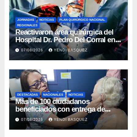
JORNADAS
NOTICIAS
PLAN QUIRÚRGICO NACIONAL
REGIONALES
Reactivaron área quirúrgica del
Hospital Dr. Pedro Del Corral en
Guárico
07/08/2026
YENDI BASQUEZ
DESTACADAS
NACIONALES
NOTICIAS
Más de 100 ciudadanos
beneficiados con entrega de
prótesis auditivas en el Centro de
07/08/2026
YENDI BASQUEZ
Rehabilitación J.J. Arvelo