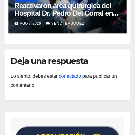
Reactivaron área quirúrgica del
Hospital Dr. Pedro Del Corral en
Guárico
AGO 7, 2026
YENDI BASQUEZ
Deja una respuesta
Lo siento, debes estar
conectado
para publicar un
comentario.