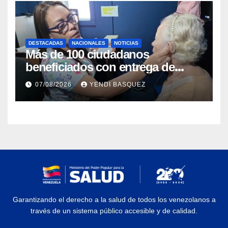
DESTACADAS
NACIONALES
NOTICIAS
Más de 100 ciudadanos
beneficiados con entrega de
prótesis auditivas en el Centro de
07/08/2026
YENDI BASQUEZ
Rehabilitación J.J. Arvelo
Garantizando el derecho a la salud de todos los venezolanos a
través de un sistema público accesible y de calidad.