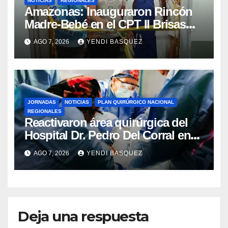
NOTICIAS
REGIONALES
​Amazonas: Inauguraron Rincón
Madre-Bebé en el CPT II Brisas
del Aeropuerto ​Inauguraron
AGO 7, 2026
YENDI BASQUEZ
Rincón
JORNADAS
NOTICIAS
PLAN QUIRÚRGICO NACIONAL
REGIONALES
Reactivaron área quirúrgica del
Hospital Dr. Pedro Del Corral en
Guárico
AGO 7, 2026
YENDI BASQUEZ
Deja una respuesta