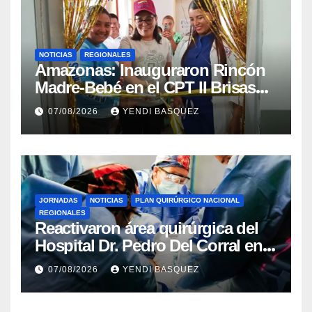
NOTICIAS
REGIONALES
​Amazonas: Inauguraron Rincón
Madre-Bebé en el CPT II Brisas
del Aeropuerto ​Inauguraron
07/08/2026
YENDI BASQUEZ
Rincón
JORNADAS
NOTICIAS
PLAN QUIRÚRGICO NACIONAL
REGIONALES
Reactivaron área quirúrgica del
Hospital Dr. Pedro Del Corral en
Guárico
07/08/2026
YENDI BASQUEZ