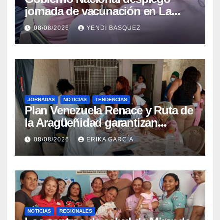
jornada de vacunación en La
Guaira para garantizar protección
08/08/2026
YENDI BASQUEZ
epidemiológica
JORNADAS
NOTICIAS
TENDENCIAS
Plan Venezuela Renace y Ruta de
la Aragüeñidad garantizan
atención médica integral en
08/08/2026
ERIKA GARCÍA
Aragua
NOTICIAS
REGIONALES