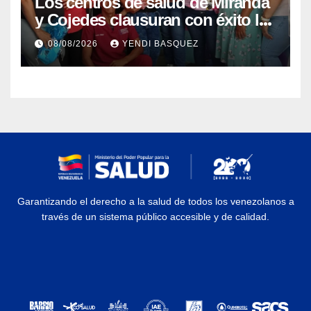
Los centros de salud de Miranda
y Cojedes clausuran con éxito la
Semana Mundial de la Lactancia
08/08/2026
YENDI BASQUEZ
Materna
Garantizando el derecho a la salud de todos los venezolanos a
través de un sistema público accesible y de calidad.