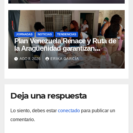
JORNADAS
NOTICIAS
TENDENCIAS
Plan Venezuela Renace y Ruta de
la Aragüeñidad garantizan
atención médica integral en
AGO 8, 2026
ERIKA GARCÍA
Aragua
Deja una respuesta
Lo siento, debes estar
conectado
para publicar un
comentario.