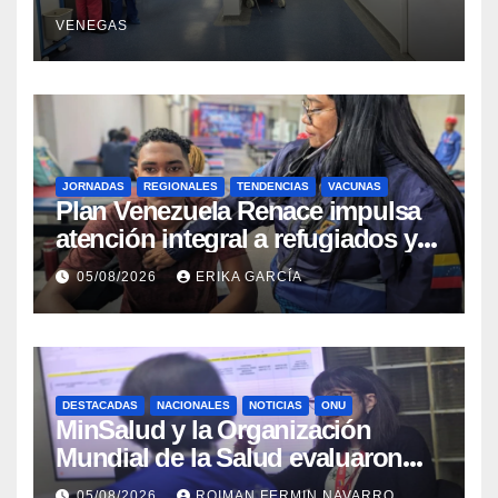
sísmicos
VENEGAS
JORNADAS
REGIONALES
TENDENCIAS
VACUNAS
​Plan Venezuela Renace impulsa
atención integral a refugiados y
evaluación de vacunación en
05/08/2026
ERIKA GARCÍA
Aragua
DESTACADAS
NACIONALES
NOTICIAS
ONU
MinSalud y la Organización
Mundial de la Salud evaluaron
propuesta técnica integral en
05/08/2026
ROIMAN FERMIN NAVARRO