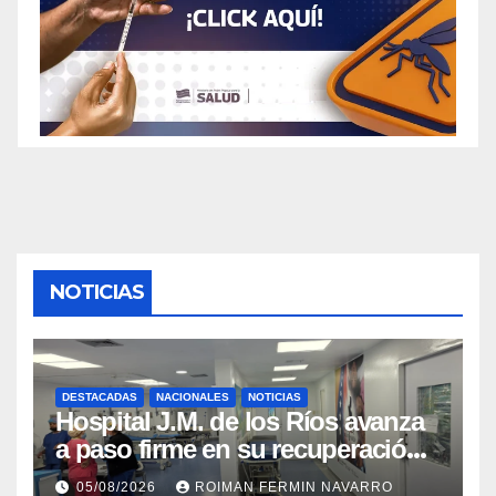
NOTICIAS
DESTACADAS
NACIONALES
NOTICIAS
Hospital J.M. de los Ríos avanza
a paso firme en su recuperación
tras los recientes eventos
05/08/2026
ROIMAN FERMIN NAVARRO