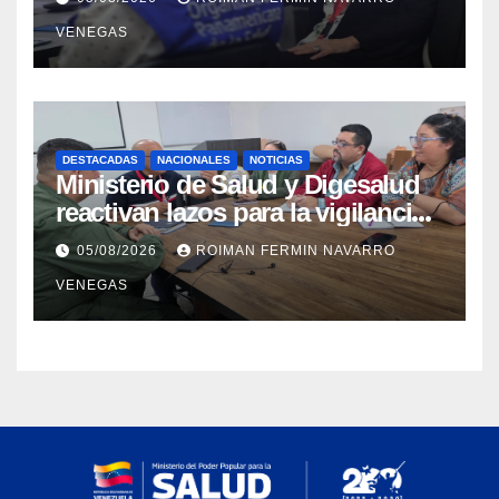
materia de agua saneamiento e
VENEGAS
higiene ante contingencia
sísmica
DESTACADAS
NACIONALES
NOTICIAS
Ministerio de Salud y Digesalud
reactivan lazos para la vigilancia
epidemiológica y el control de
05/08/2026
ROIMAN FERMIN NAVARRO
enfermedades
VENEGAS