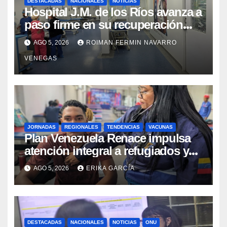
DESTACADAS
NACIONALES
NOTICIAS
Hospital J.M. de los Ríos avanza a
paso firme en su recuperación
tras los recientes eventos
AGO 5, 2026
ROIMAN FERMIN NAVARRO
sísmicos
VENEGAS
JORNADAS
REGIONALES
TENDENCIAS
VACUNAS
​Plan Venezuela Renace impulsa
atención integral a refugiados y
evaluación de vacunación en
AGO 5, 2026
ERIKA GARCÍA
Aragua
DESTACADAS
NACIONALES
NOTICIAS
ONU