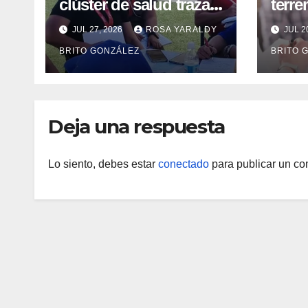
clúster de salud trazan
terr
mapa de atenciones
emoc
JUL 27, 2026
ROSA YARALDY
JUL 2
integrales para reforzar
niñas
BRITO GONZÁLEZ
BRITO 
la contingencia
mad
Deja una respuesta
Lo siento, debes estar
conectado
para publicar un co