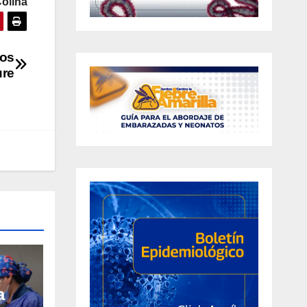
Colina
dos
ure
a