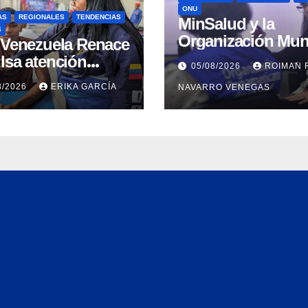
ONU
AS
REGIONALES
TENDENCIAS
MinSalud y la
S
Organización Mun
n Venezuela Renace
de la Salud evalu
lsa atención
05/08/2026
ROIMAN 
propuesta técnica
ral a refugiados y
8/2026
ERIKA GARCÍA
NAVARRO VENEGAS
integral en materi
uación de
agua saneamiento
nación en Aragua
higiene ante
contingencia sísm