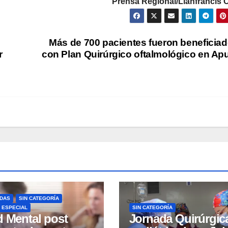
Prensa Regional/Llanfrancis 
Más de 700 pacientes fueron beneficia
r
con Plan Quirúrgico oftalmológico en Ap
DAS
SIN CATEGORÍA
 ESPECIAL
SIN CATEGORÍA
d Mental post
Jornada Quirúrgic