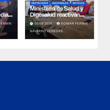
DESTACADAS
NACIONALES
NOTICIAS
Ministerio de Salud y
dial
Digesalud reactivan
aron
lazos para la vigilancia
FERMIN
05/08/2026
ROIMAN FERMIN
epidemiológica y el
NAVARRO VENEGAS
a de
control de
 e
enfermedades
ica