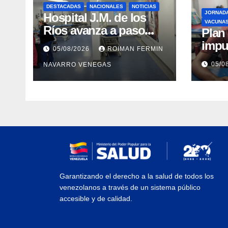
DESTACADAS
NACIONALES
NOTICIAS
JORNAD
Hospital J.M. de los
VACUNA
Ríos avanza a paso
​Pla
firme en su
impu
05/08/2026
ROIMAN FERMIN
recuperación tras los
integ
05/0
NAVARRO VENEGAS
recientes eventos
eval
sísmicos
vacu
Garantizando el derecho a la salud de todos los
venezolanos a través de un sistema público
accesible y de calidad.