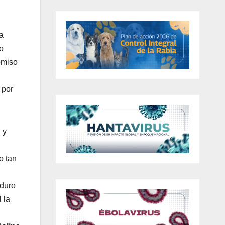
a
o
omiso
 por
 y
o tan
aduro
 la