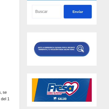
Envíar
, se
 del 1