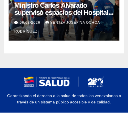
Ministro Carlos Alvarado
supervisó espacios del Hospital
Dermatológico Dr. Martín Vegas
06/08/2026
YENTZA JOSEFINA OCHOA
en La Guaira
RODRÍGUEZ
Garantizando el derecho a la salud de todos los venezolanos a
través de un sistema público accesible y de calidad.