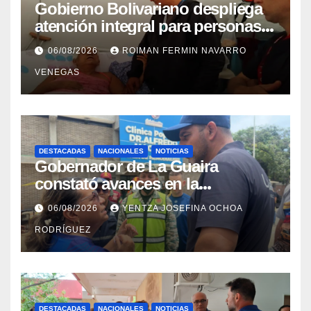
Gobierno Bolivariano despliega
atención integral para personas
con discapacidad en
06/08/2026
ROIMAN FERMIN NAVARRO
campamentos de La Guaira
VENEGAS
DESTACADAS
NACIONALES
NOTICIAS
Gobernador de La Guaira
constató avances en la
rehabilitación del Hospitalito de
06/08/2026
YENTZA JOSEFINA OCHOA
Catia la Mar
RODRÍGUEZ
DESTACADAS
NACIONALES
NOTICIAS