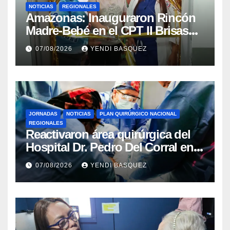
NOTICIAS
REGIONALES
​Amazonas: Inauguraron Rincón
Madre-Bebé en el CPT II Brisas
del Aeropuerto ​Inauguraron
07/08/2026
YENDI BASQUEZ
Rincón
JORNADAS
NOTICIAS
PLAN QUIRÚRGICO NACIONAL
REGIONALES
Reactivaron área quirúrgica del
Hospital Dr. Pedro Del Corral en
Guárico
07/08/2026
YENDI BASQUEZ