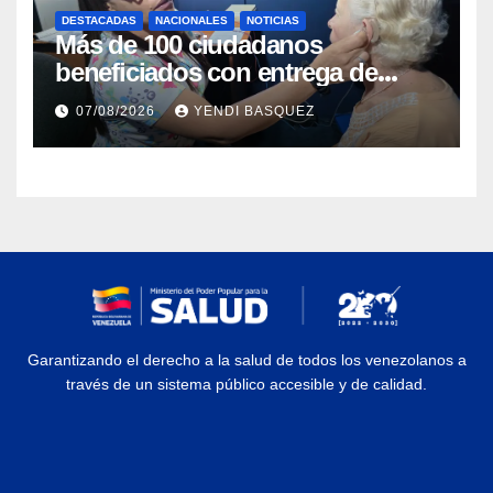
DESTACADAS
NACIONALES
NOTICIAS
Más de 100 ciudadanos
beneficiados con entrega de
prótesis auditivas en el Centro de
07/08/2026
YENDI BASQUEZ
Rehabilitación J.J. Arvelo
Garantizando el derecho a la salud de todos los venezolanos a
través de un sistema público accesible y de calidad.