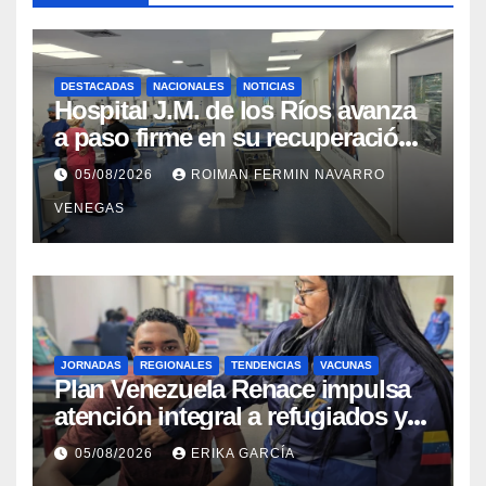
DESTACADAS
NACIONALES
NOTICIAS
Hospital J.M. de los Ríos avanza
a paso firme en su recuperación
tras los recientes eventos
05/08/2026
ROIMAN FERMIN NAVARRO
sísmicos
VENEGAS
JORNADAS
REGIONALES
TENDENCIAS
VACUNAS
​Plan Venezuela Renace impulsa
atención integral a refugiados y
evaluación de vacunación en
05/08/2026
ERIKA GARCÍA
Aragua