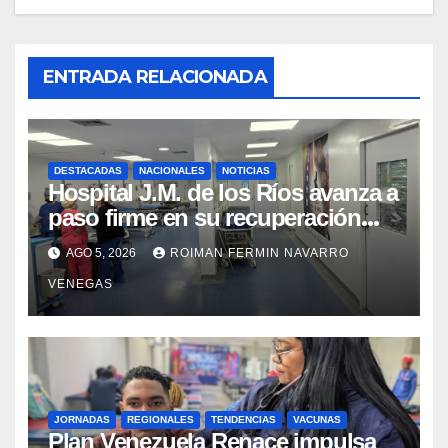
ENTRADA RELACIONADA
DESTACADAS
NACIONALES
NOTICIAS
Hospital J.M. de los Ríos avanza a
paso firme en su recuperación
tras los recientes eventos
AGO 5, 2026
ROIMAN FERMIN NAVARRO
sísmicos
VENEGAS
JORNADAS
REGIONALES
TENDENCIAS
VACUNAS
​Plan Venezuela Renace impulsa