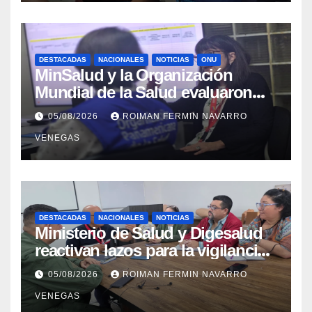
DESTACADAS
NACIONALES
NOTICIAS
ONU
MinSalud y la Organización
Mundial de la Salud evaluaron
propuesta técnica integral en
05/08/2026
ROIMAN FERMIN NAVARRO
materia de agua saneamiento e
VENEGAS
higiene ante contingencia
sísmica
DESTACADAS
NACIONALES
NOTICIAS
Ministerio de Salud y Digesalud
reactivan lazos para la vigilancia
epidemiológica y el control de
05/08/2026
ROIMAN FERMIN NAVARRO
enfermedades
VENEGAS