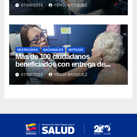
Guárico
07/08/2026
YENDI BASQUEZ
DESTACADAS
NACIONALES
NOTICIAS
Más de 100 ciudadanos
beneficiados con entrega de
prótesis auditivas en el Centro de
07/08/2026
YENDI BASQUEZ
Rehabilitación J.J. Arvelo