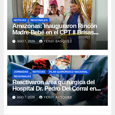
NOTICIAS
REGIONALES
​Amazonas: Inauguraron Rincón
Madre-Bebé en el CPT II Brisas
del Aeropuerto ​Inauguraron
AGO 7, 2026
YENDI BASQUEZ
Rincón
JORNADAS
NOTICIAS
PLAN QUIRÚRGICO NACIONAL
REGIONALES
Reactivaron área quirúrgica del
Hospital Dr. Pedro Del Corral en
Guárico
AGO 7, 2026
YENDI BASQUEZ