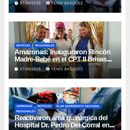
la reinauguración del CDI La
07/08/2026
YENDI BASQUEZ
Mora
NOTICIAS
REGIONALES
​Amazonas: Inauguraron Rincón
Madre-Bebé en el CPT II Brisas
del Aeropuerto ​Inauguraron
07/08/2026
YENDI BASQUEZ
Rincón
JORNADAS
NOTICIAS
PLAN QUIRÚRGICO NACIONAL
REGIONALES
Reactivaron área quirúrgica del
Hospital Dr. Pedro Del Corral en