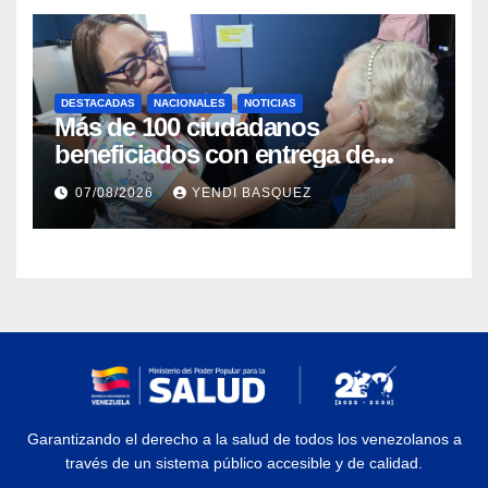
DESTACADAS
NACIONALES
NOTICIAS
Más de 100 ciudadanos
beneficiados con entrega de
prótesis auditivas en el Centro de
07/08/2026
YENDI BASQUEZ
Rehabilitación J.J. Arvelo
Garantizando el derecho a la salud de todos los venezolanos a
través de un sistema público accesible y de calidad.