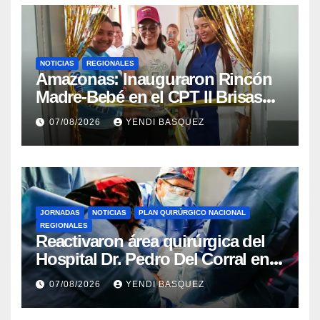
NOTICIAS
REGIONALES
​Amazonas: Inauguraron Rincón
Madre-Bebé en el CPT II Brisas
del Aeropuerto ​Inauguraron
07/08/2026
YENDI BASQUEZ
Rincón
JORNADAS
NOTICIAS
PLAN QUIRÚRGICO NACIONAL
REGIONALES
Reactivaron área quirúrgica del
Hospital Dr. Pedro Del Corral en
Guárico
07/08/2026
YENDI BASQUEZ