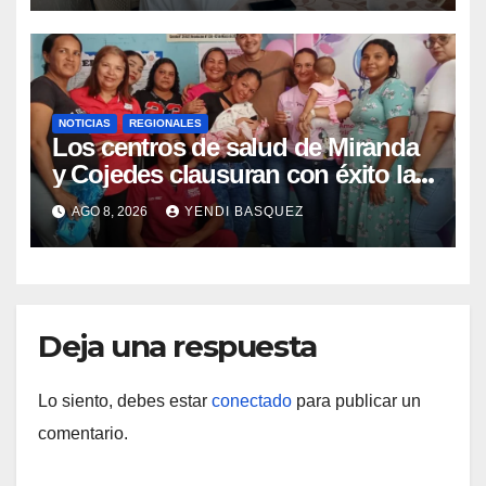
NOTICIAS
REGIONALES
Los centros de salud de Miranda
y Cojedes clausuran con éxito la
Semana Mundial de la Lactancia
AGO 8, 2026
YENDI BASQUEZ
Materna
Deja una respuesta
Lo siento, debes estar
conectado
para publicar un
comentario.