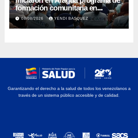
Iniciaron en Aragua programa de
formación comunitaria en
atención a personas con
08/08/2026
YENDI BASQUEZ
discapacidad
Garantizando el derecho a la salud de todos los venezolanos a
través de un sistema público accesible y de calidad.