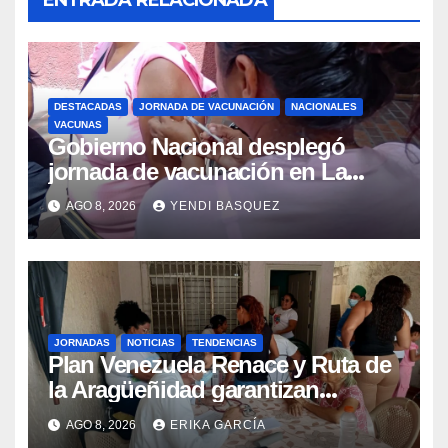
ENTRADA RELACIONADA
DESTACADAS
JORNADA DE VACUNACIÓN
NACIONALES
VACUNAS
Gobierno Nacional desplegó
jornada de vacunación en La
Guaira para garantizar protección
AGO 8, 2026
YENDI BASQUEZ
epidemiológica
JORNADAS
NOTICIAS
TENDENCIAS
Plan Venezuela Renace y Ruta de
la Aragüeñidad garantizan
atención médica integral en
AGO 8, 2026
ERIKA GARCÍA
Aragua