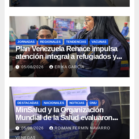
JORNADAS
REGIONALES
TENDENCIAS
VACUNAS
​Plan Venezuela Renace impulsa
atención integral a refugiados y
evaluación de vacunación en
05/08/2026
ERIKA GARCÍA
Aragua
DESTACADAS
NACIONALES
NOTICIAS
ONU
MinSalud y la Organización
Mundial de la Salud evaluaron
propuesta técnica integral en
05/08/2026
ROIMAN FERMIN NAVARRO
materia de agua saneamiento e
VENEGAS