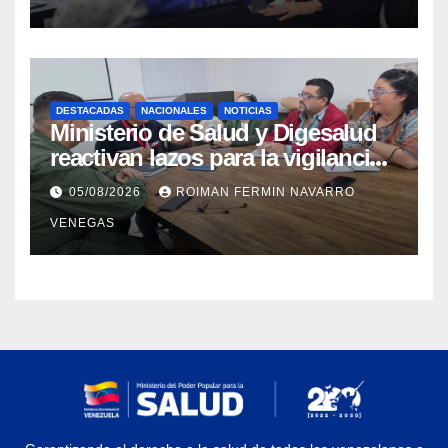
higiene ante contingencia
sísmica
DESTACADAS
NACIONALES
NOTICIAS
Ministerio de Salud y Digesalud
reactivan lazos para la vigilancia
epidemiológica y el control de
05/08/2026
ROIMAN FERMIN NAVARRO
enfermedades
VENEGAS