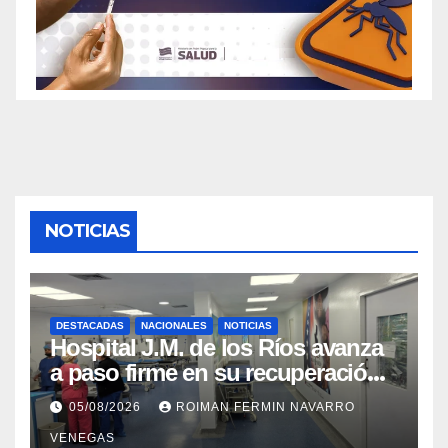
NOTICIAS
DESTACADAS
NACIONALES
NOTICIAS
Hospital J.M. de los Ríos avanza
a paso firme en su recuperación
tras los recientes eventos
05/08/2026
ROIMAN FERMIN NAVARRO
sísmicos
VENEGAS