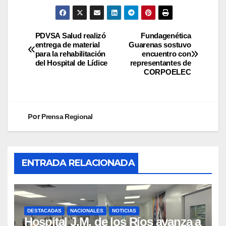
PDVSA Salud realizó
Fundagenética
entrega de material
Guarenas sostuvo
para la rehabilitación
encuentro con
del Hospital de Lídice
representantes de
CORPOELEC
Por
Prensa Regional
ENTRADA RELACIONADA
DESTACADAS
NACIONALES
NOTICIAS
Hospital J.M. de los Ríos avanza a