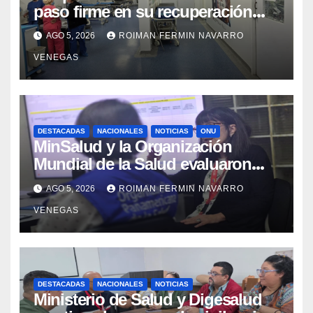
paso firme en su recuperación
tras los recientes eventos
AGO 5, 2026
ROIMAN FERMIN NAVARRO
sísmicos
VENEGAS
DESTACADAS
NACIONALES
NOTICIAS
ONU
MinSalud y la Organización
Mundial de la Salud evaluaron
propuesta técnica integral en
AGO 5, 2026
ROIMAN FERMIN NAVARRO
materia de agua saneamiento e
VENEGAS
higiene ante contingencia sísmica
DESTACADAS
NACIONALES
NOTICIAS
Ministerio de Salud y Digesalud