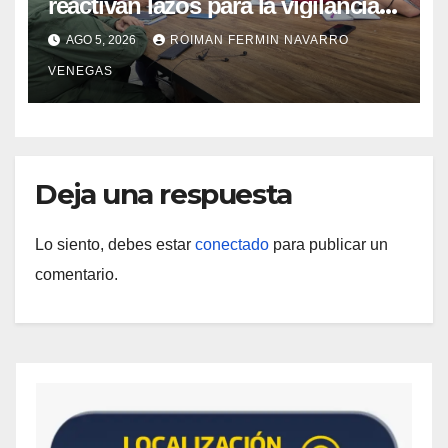
reactivan lazos para la vigilancia
epidemiológica y el control de
AGO 5, 2026
ROIMAN FERMIN NAVARRO
enfermedades
VENEGAS
Deja una respuesta
Lo siento, debes estar
conectado
para publicar un
comentario.