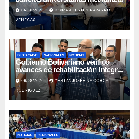
convenio entre MinSalud y la
06/08/2026
ROIMAN FERMIN NAVARRO
UCV
VENEGAS
DESTACADAS
NACIONALES
NOTICIAS
Gobierno Bolivariano verificó
avances de rehabilitación integral
en el Hospital Dr. José María
06/08/2026
YENTZA JOSEFINA OCHOA
Vargas
RODRÍGUEZ
NOTICIAS
REGIONALES