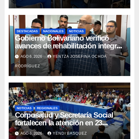
DESTACADAS
NACIONALES
NOTICIAS
Gobierno Bolivariano verificó
avances de rehabilitación integral
en el Hospital Dr. José María
AGO 6, 2026
YENTZA JOSEFINA OCHOA
Vargas
RODRÍGUEZ
NOTICIAS
REGIONALES
Corposalud y Secretaría Social
fortalecen la atención en 23
municipios
AGO 6, 2026
YENDI BASQUEZ