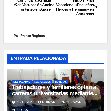
Continúa la Jornada
Inició el Plan
de Vacunación Andina
Vacacional «Pequeños
Fronterizo en Apure
Héroes y Heroínas» en
Amazonas
Por
Prensa Regional
ENTRADA RELACIONADA
DESTACADAS
NACIONALES
NOTICIAS
Trabajadores y familiares optan a
carreras universitarias mediante
convenio entre MinSalud y la UCV
AGO 6, 2026
ROIMAN FERMIN NAVARRO
VENEGAS