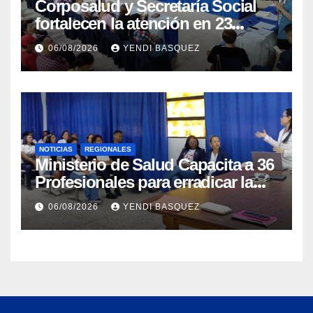
Corposalud y Secretaría Social
fortalecen la atención en 23
municipios
06/08/2026
YENDI BASQUEZ
NOTICIAS
REGIONALES
Ministerio de Salud Capacita a 36
Profesionales para erradicar la
Tuberculosis en Yaracuy
06/08/2026
YENDI BASQUEZ