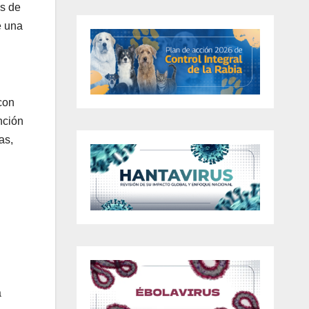
és de
e una
con
nción
as,
a