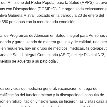
 del Ministerio del Poder Popular para la Salud (MPPS), a trav
sonas con Discapacidad (DGSIPcD), fue organizada exitosament
ativa Gabriela Mistral, ubicado en la parroquia 23 de enero del
 de 350 personas con la mencionada condición.
adal de Programas de Atención en Salud Integral para Personas 
dando y garantizando de manera gratuita y de calidad, una ate
ien requieren, hay un grupo de médicos, medicas, fisioterapeut
ea de Salud Integral Comunitaria (ASIC),del eje Distrital N°2,
entos de acuerdo a su patología”.
los servicios de medicina general, vacunación, entrega de
alificación del funcionamiento y la discapacidad, consulta de
n en rehabilitación y fisioterapia, se hicieron las visitas casa 