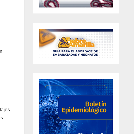
on
dajes
os