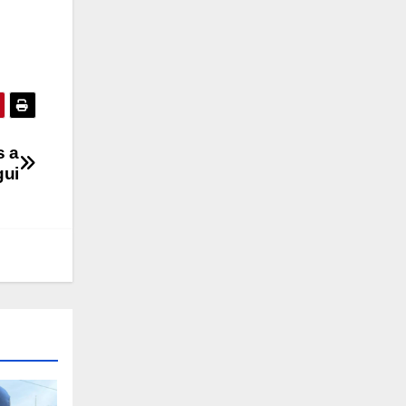
s a
gui