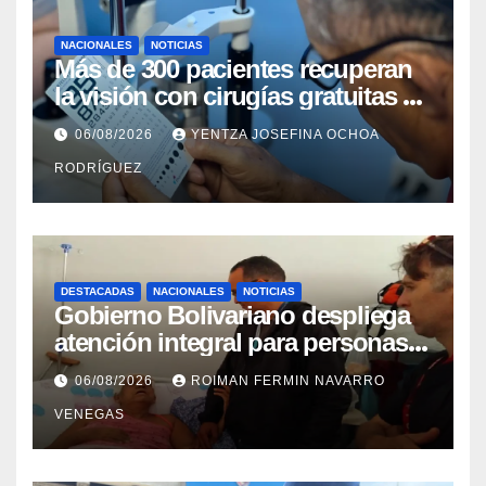
NACIONALES
NOTICIAS
Más de 300 pacientes recuperan
la visión con cirugías gratuitas de
cataratas en Zulia
06/08/2026
YENTZA JOSEFINA OCHOA
RODRÍGUEZ
DESTACADAS
NACIONALES
NOTICIAS
Gobierno Bolivariano despliega
atención integral para personas
con discapacidad en
06/08/2026
ROIMAN FERMIN NAVARRO
campamentos de La Guaira
VENEGAS