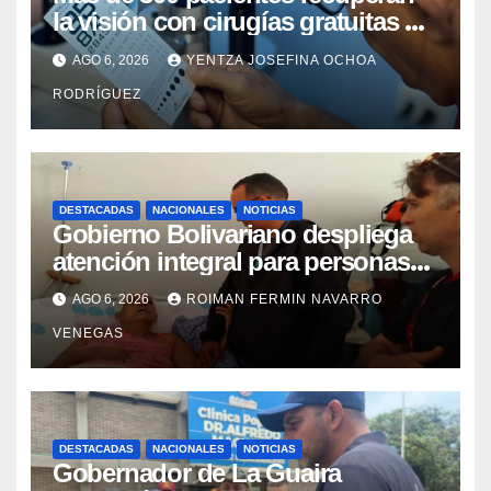
la visión con cirugías gratuitas de
cataratas en Zulia
AGO 6, 2026
YENTZA JOSEFINA OCHOA
RODRÍGUEZ
DESTACADAS
NACIONALES
NOTICIAS
Gobierno Bolivariano despliega
atención integral para personas
con discapacidad en
AGO 6, 2026
ROIMAN FERMIN NAVARRO
campamentos de La Guaira
VENEGAS
DESTACADAS
NACIONALES
NOTICIAS
Gobernador de La Guaira