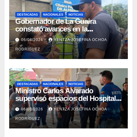
DESTACADAS
NACIONALES
NOTICIAS
Gobernador de La Guaira
constató avances en la
rehabilitación del Hospitalito de
06/08/2026
YENTZA JOSEFINA OCHOA
Catia la Mar
RODRÍGUEZ
DESTACADAS
NACIONALES
NOTICIAS
Ministro Carlos Alvarado
supervisó espacios del Hospital
Dermatológico Dr. Martín Vegas
06/08/2026
YENTZA JOSEFINA OCHOA
en La Guaira
RODRÍGUEZ