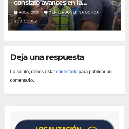
constató avances en la
rehabilitación del Hospitalito de
AGO 6, 2026
YENTZA JOSEFINA OCHOA
Catia la Mar
RODRÍGUEZ
Deja una respuesta
Lo siento, debes estar
conectado
para publicar un
comentario.