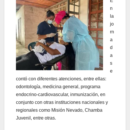
E
n
la
jo
rn
a
d
a
s
e
contó con diferentes atenciones, entre ellas:
odontología, medicina general, programa
endocrino-cardiovascular, inmunización, en
conjunto con otras instituciones nacionales y
regionales como Misión Nevado, Chamba
Juvenil, entre otras.