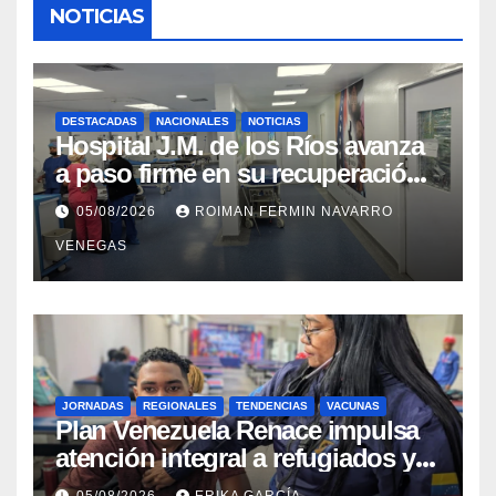
NOTICIAS
DESTACADAS
NACIONALES
NOTICIAS
Hospital J.M. de los Ríos avanza
a paso firme en su recuperación
tras los recientes eventos
05/08/2026
ROIMAN FERMIN NAVARRO
sísmicos
VENEGAS
JORNADAS
REGIONALES
TENDENCIAS
VACUNAS
​Plan Venezuela Renace impulsa
atención integral a refugiados y
evaluación de vacunación en
05/08/2026
ERIKA GARCÍA