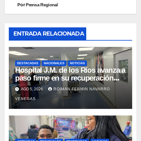
Por
Prensa Regional
ENTRADA RELACIONADA
DESTACADAS
NACIONALES
NOTICIAS
Hospital J.M. de los Ríos avanza a
paso firme en su recuperación
tras los recientes eventos
AGO 5, 2026
ROIMAN FERMIN NAVARRO
sísmicos
VENEGAS