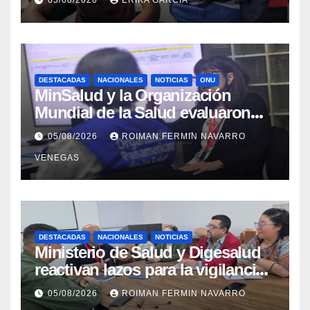
Aragua
DESTACADAS
NACIONALES
NOTICIAS
ONU
MinSalud y la Organización
Mundial de la Salud evaluaron
propuesta técnica integral en
05/08/2026
ROIMAN FERMIN NAVARRO
materia de agua saneamiento e
VENEGAS
higiene ante contingencia
sísmica
DESTACADAS
NACIONALES
NOTICIAS
Ministerio de Salud y Digesalud
reactivan lazos para la vigilancia
epidemiológica y el control de
05/08/2026
ROIMAN FERMIN NAVARRO
enfermedades