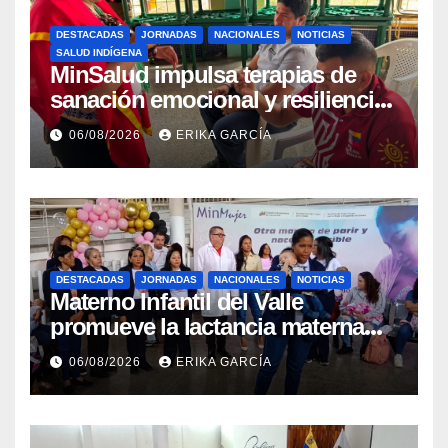
DESTACADAS
JORNADAS
NACIONALES
NOTICIAS
SALUD INDÍGENA
MinSalud impulsa terapias de
sanación emocional y resiliencia
post-sismo junto a comunidades
06/08/2026
ERIKA GARCÍA
indígenas en Caracas
DESTACADAS
JORNADAS
NACIONALES
NOTICIAS
Materno Infantil del Valle
promueve la lactancia materna
como un inicio sostenible para la
06/08/2026
ERIKA GARCÍA
vida