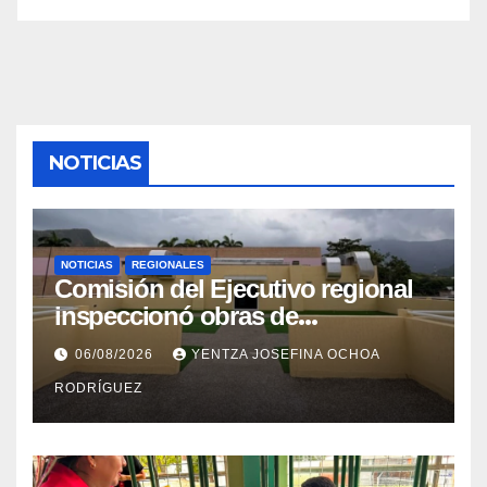
NOTICIAS
NOTICIAS
REGIONALES
Comisión del Ejecutivo regional
inspeccionó obras de
recuperación en la Maternidad
06/08/2026
YENTZA JOSEFINA OCHOA
Integral Aragua
RODRÍGUEZ