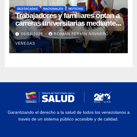
DESTACADAS
NACIONALES
NOTICIAS
Trabajadores y familiares optan a
carreras universitarias mediante
convenio entre MinSalud y la
06/08/2026
ROIMAN FERMIN NAVARRO
UCV
VENEGAS
Garantizando el derecho a la salud de todos los venezolanos a
través de un sistema público accesible y de calidad.