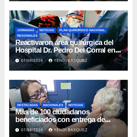
JORNADAS
NOTICIAS
PLAN QUIRÚRGICO NACIONAL
REGIONALES
Reactivaron área quirúrgica del
Hospital Dr. Pedro Del Corral en
Guárico
07/08/2026
YENDI BASQUEZ
DESTACADAS
NACIONALES
NOTICIAS
Más de 100 ciudadanos
beneficiados con entrega de
prótesis auditivas en el Centro de
07/08/2026
YENDI BASQUEZ
Rehabilitación J.J. Arvelo