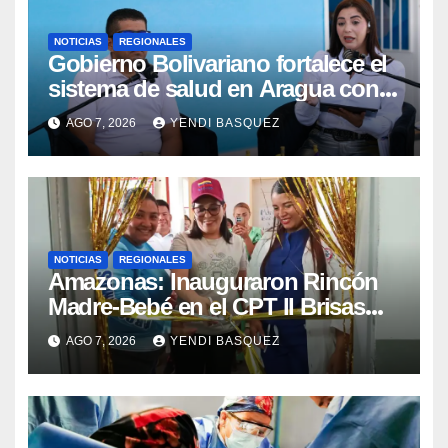
NOTICIAS
REGIONALES
Gobierno Bolivariano fortalece el
sistema de salud en Aragua con
la reinauguración del CDI La Mora
AGO 7, 2026
YENDI BASQUEZ
NOTICIAS
REGIONALES
​Amazonas: Inauguraron Rincón
Madre-Bebé en el CPT II Brisas
del Aeropuerto ​Inauguraron
AGO 7, 2026
YENDI BASQUEZ
Rincón