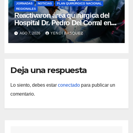
JORNADAS
NOTICIAS
PLAN QUIRÚRGICO NACIONAL
REGIONALES
Reactivaron área quirúrgica del
Hospital Dr. Pedro Del Corral en
Guárico
AGO 7, 2026
YENDI BASQUEZ
Deja una respuesta
Lo siento, debes estar
conectado
para publicar un
comentario.