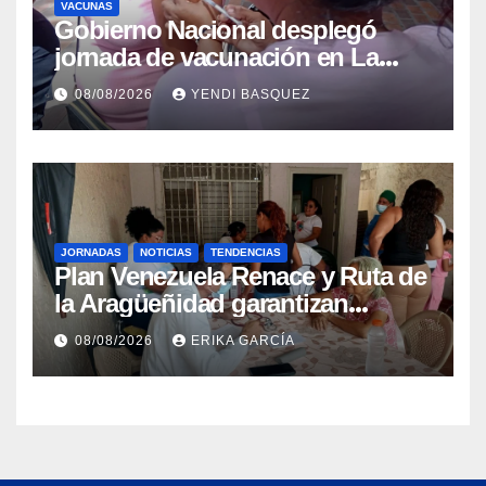
VACUNAS
Gobierno Nacional desplegó
jornada de vacunación en La
Guaira para garantizar protección
08/08/2026
YENDI BASQUEZ
epidemiológica
JORNADAS
NOTICIAS
TENDENCIAS
Plan Venezuela Renace y Ruta de
la Aragüeñidad garantizan
atención médica integral en
08/08/2026
ERIKA GARCÍA
Aragua