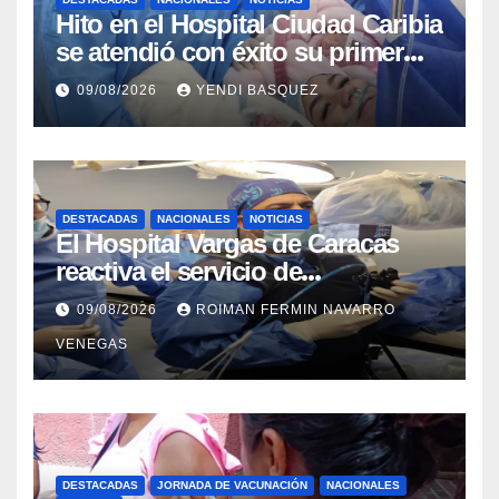
Hito en el Hospital Ciudad Caribia
se atendió con éxito su primer
parto gemelar
09/08/2026
YENDI BASQUEZ
DESTACADAS
NACIONALES
NOTICIAS
El Hospital Vargas de Caracas
reactiva el servicio de
Colangiopancreatografía
09/08/2026
ROIMAN FERMIN NAVARRO
Retrógrada Endoscópica para
VENEGAS
beneficiar a cientos de pacientes
DESTACADAS
JORNADA DE VACUNACIÓN
NACIONALES