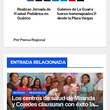
Realizan Jornada de
Galenos de La Guaira
salud Pediátrica en
fueron homenajeados
Guárico
desde la Plaza Vargas
Por
Prensa Regional
ENTRADA RELACIONADA
NOTICIAS
REGIONALES
Los centros de salud de Miranda
y Cojedes clausuran con éxito la