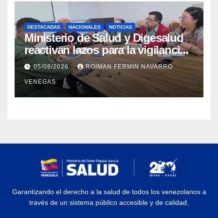
DESTACADAS
NACIONALES
NOTICIAS
Ministerio de Salud y Digesalud
reactivan lazos para la vigilancia
epidemiológica y el control de
05/08/2026
ROIMAN FERMIN NAVARRO
enfermedades
VENEGAS
Garantizando el derecho a la salud de todos los venezolanos a
través de un sistema público accesible y de calidad.