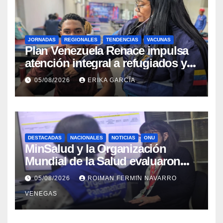
JORNADAS
REGIONALES
TENDENCIAS
VACUNAS
​Plan Venezuela Renace impulsa
atención integral a refugiados y
evaluación de vacunación en
05/08/2026
ERIKA GARCÍA
Aragua
DESTACADAS
NACIONALES
NOTICIAS
ONU
MinSalud y la Organización
Mundial de la Salud evaluaron
propuesta técnica integral en
05/08/2026
ROIMAN FERMIN NAVARRO
materia de agua saneamiento e
VENEGAS
higiene ante contingencia
sísmica