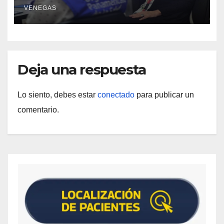
materia de agua saneamiento e
VENEGAS
higiene ante contingencia sísmica
Deja una respuesta
Lo siento, debes estar
conectado
para publicar un
comentario.