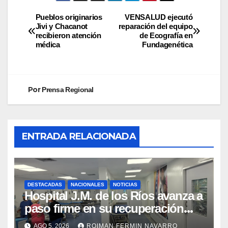
Pueblos originarios
VENSALUD ejecutó
Jivi y Chacanot
reparación del equipo
recibieron atención
de Ecografía en
médica
Fundagenética
Por
Prensa Regional
ENTRADA RELACIONADA
DESTACADAS
NACIONALES
NOTICIAS
Hospital J.M. de los Ríos avanza a
paso firme en su recuperación
tras los recientes eventos
AGO 5, 2026
ROIMAN FERMIN NAVARRO