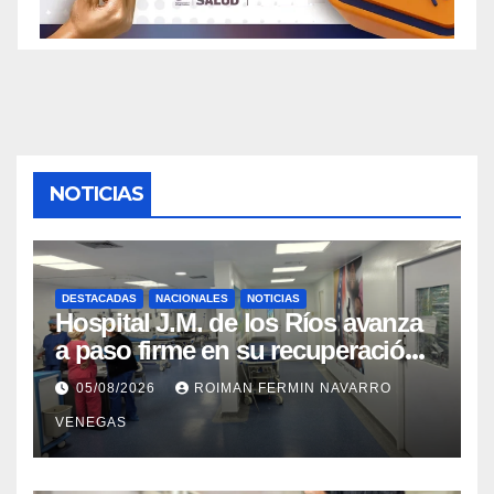
NOTICIAS
DESTACADAS
NACIONALES
NOTICIAS
Hospital J.M. de los Ríos avanza
a paso firme en su recuperación
tras los recientes eventos
05/08/2026
ROIMAN FERMIN NAVARRO
sísmicos
VENEGAS