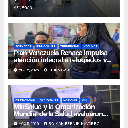
sísmicos
VENEGAS
JORNADAS
REGIONALES
TENDENCIAS
VACUNAS
​Plan Venezuela Renace impulsa
atención integral a refugiados y
evaluación de vacunación en
AGO 5, 2026
ERIKA GARCÍA
Aragua
DESTACADAS
NACIONALES
NOTICIAS
ONU
MinSalud y la Organización
Mundial de la Salud evaluaron
propuesta técnica integral en
AGO 5, 2026
ROIMAN FERMIN NAVARRO