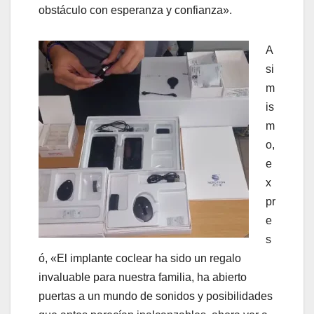
obstáculo con esperanza y confianza».
A
si
m
is
m
o,
e
x
pr
e
s
ó, «El implante coclear ha sido un regalo
invaluable para nuestra familia, ha abierto
puertas a un mundo de sonidos y posibilidades