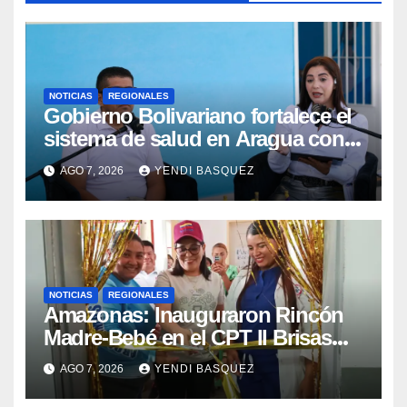
NOTICIAS
REGIONALES
Gobierno Bolivariano fortalece el
sistema de salud en Aragua con
la reinauguración del CDI La Mora
AGO 7, 2026
YENDI BASQUEZ
NOTICIAS
REGIONALES
​Amazonas: Inauguraron Rincón
Madre-Bebé en el CPT II Brisas
del Aeropuerto ​Inauguraron
AGO 7, 2026
YENDI BASQUEZ
Rincón