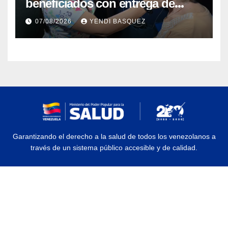
beneficiados con entrega de
prótesis auditivas en el Centro de
07/08/2026
YENDI BASQUEZ
Rehabilitación J.J. Arvelo
Garantizando el derecho a la salud de todos los venezolanos a
través de un sistema público accesible y de calidad.