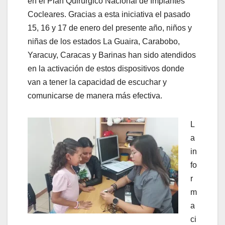
en el Plan Quirúrgico Nacional de Implantes
Cocleares. Gracias a esta iniciativa el pasado
15, 16 y 17 de enero del presente año, niños y
niñas de los estados La Guaira, Carabobo,
Yaracuy, Caracas y Barinas han sido atendidos
en la activación de estos dispositivos donde
van a tener la capacidad de escuchar y
comunicarse de manera más efectiva.
L
a
in
fo
r
m
a
ci