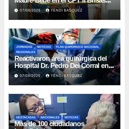
Madre-Bebé en el CPT II Brisas
del Aeropuerto ​Inauguraron
07/08/2026
YENDI BASQUEZ
Rincón
JORNADAS
NOTICIAS
PLAN QUIRÚRGICO NACIONAL
REGIONALES
Reactivaron área quirúrgica del
Hospital Dr. Pedro Del Corral en
Guárico
07/08/2026
YENDI BASQUEZ
DESTACADAS
NACIONALES
NOTICIAS
Más de 100 ciudadanos