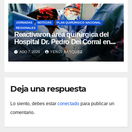
JORNADAS
NOTICIAS
PLAN QUIRÚRGICO NACIONAL
REGIONALES
Reactivaron área quirúrgica del
Hospital Dr. Pedro Del Corral en
Guárico
AGO 7, 2026
YENDI BASQUEZ
Deja una respuesta
Lo siento, debes estar
conectado
para publicar un
comentario.