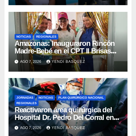
NOTICIAS
REGIONALES
​Amazonas: Inauguraron Rincón
Madre-Bebé en el CPT II Brisas
del Aeropuerto ​Inauguraron
AGO 7, 2026
YENDI BASQUEZ
Rincón
JORNADAS
NOTICIAS
PLAN QUIRÚRGICO NACIONAL
REGIONALES
Reactivaron área quirúrgica del
Hospital Dr. Pedro Del Corral en
Guárico
AGO 7, 2026
YENDI BASQUEZ