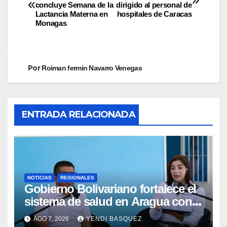
concluye Semana de la
dirigido al personal de
Lactancia Materna en
hospitales de Caracas
Monagas
Por
Roiman fermin Navarro Venegas
ENTRADA RELACIONADA
NOTICIAS
REGIONALES
Gobierno Bolivariano fortalece el
sistema de salud en Aragua con
la reinauguración del CDI La Mora
AGO 7, 2026
YENDI BASQUEZ