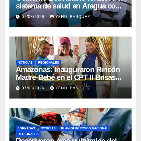
sistema de salud en Aragua con
la reinauguración del CDI La
07/08/2026
YENDI BASQUEZ
Mora
NOTICIAS
REGIONALES
​Amazonas: Inauguraron Rincón
Madre-Bebé en el CPT II Brisas
del Aeropuerto ​Inauguraron
07/08/2026
YENDI BASQUEZ
Rincón
JORNADAS
NOTICIAS
PLAN QUIRÚRGICO NACIONAL
REGIONALES
Reactivaron área quirúrgica del