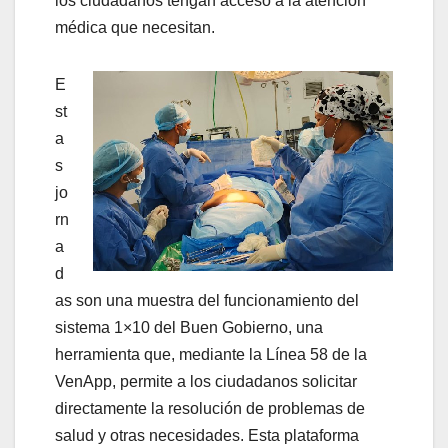
los ciudadanos tengan acceso a la atención
médica que necesitan.
E
st
a
s
jo
rn
a
d
as son una muestra del funcionamiento del
sistema 1×10 del Buen Gobierno, una
herramienta que, mediante la Línea 58 de la
VenApp, permite a los ciudadanos solicitar
directamente la resolución de problemas de
salud y otras necesidades. Esta plataforma