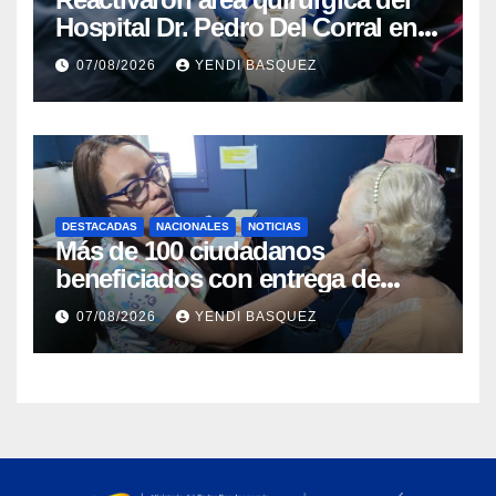
Hospital Dr. Pedro Del Corral en
Guárico
07/08/2026
YENDI BASQUEZ
DESTACADAS
NACIONALES
NOTICIAS
Más de 100 ciudadanos
beneficiados con entrega de
prótesis auditivas en el Centro de
07/08/2026
YENDI BASQUEZ
Rehabilitación J.J. Arvelo