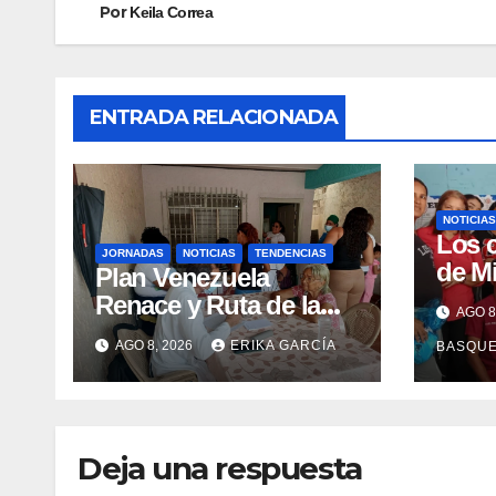
Por
Keila Correa
ENTRADA RELACIONADA
NOTICIAS
Los 
JORNADAS
NOTICIAS
TENDENCIAS
de M
Plan Venezuela
claus
Renace y Ruta de la
AGO 8
Sema
Aragüeñidad
AGO 8, 2026
ERIKA GARCÍA
BASQU
Lact
garantizan atención
médica integral en
Aragua
Deja una respuesta