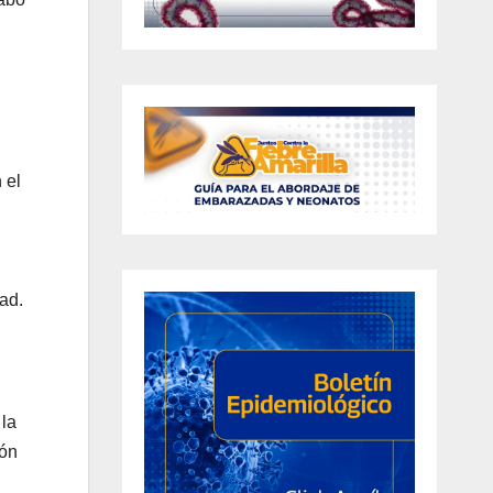
 el
ad.
 la
ión