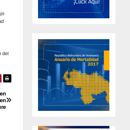
ajo
ad
n del
 en
 en
ure