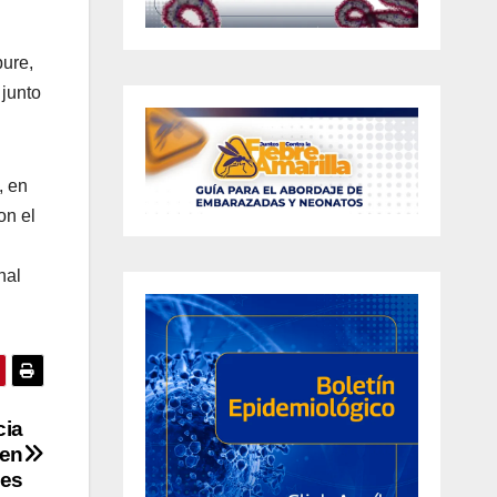
pure,
 junto
, en
on el
nal
cia
 en
es