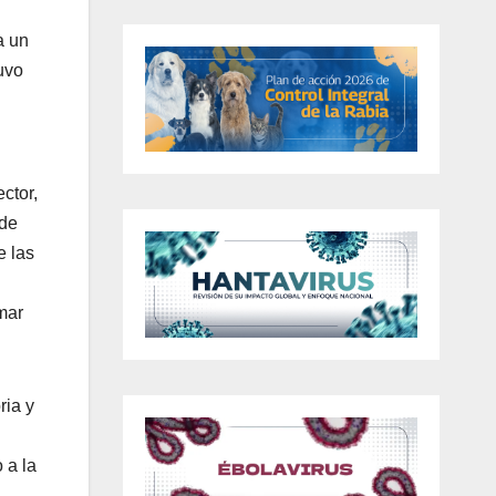
a un
uvo
ctor,
 de
e las
mar
ria y
 a la