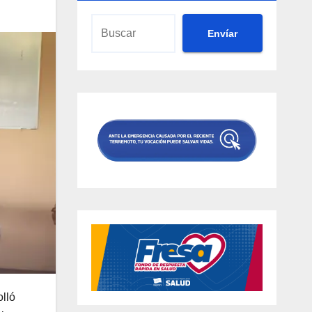
Envíar
lló