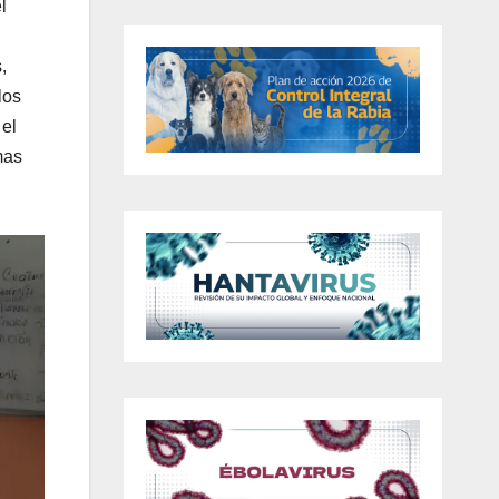
l
,
los
 el
mas