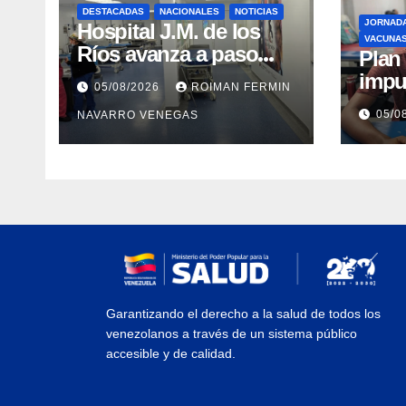
DESTACADAS
NACIONALES
NOTICIAS
JORNAD
Hospital J.M. de los
VACUNA
Ríos avanza a paso
​Pla
firme en su
impu
05/08/2026
ROIMAN FERMIN
recuperación tras los
integ
05/0
NAVARRO VENEGAS
recientes eventos
eval
sísmicos
vacu
Garantizando el derecho a la salud de todos los
venezolanos a través de un sistema público
accesible y de calidad.