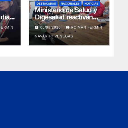
DESTACADAS
NACIONALES
NOTICIAS
Ministerio de Salud y
dial
Digesalud reactivan
aron
lazos para la vigilancia
FERMIN
05/08/2026
ROIMAN FERMIN
epidemiológica y el
NAVARRO VENEGAS
a de
control de
 e
enfermedades
ica