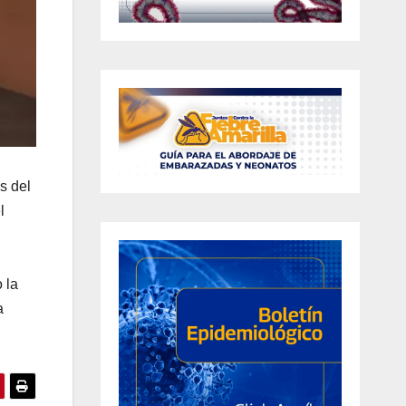
s del
l
 la
a