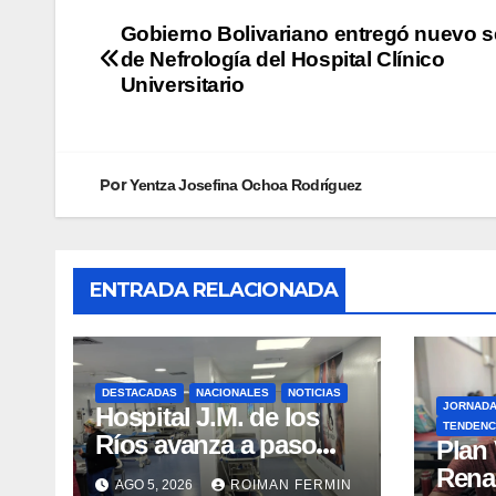
Gobierno Bolivariano entregó nuevo s
de Nefrología del Hospital Clínico
Universitario
Por
Yentza Josefina Ochoa Rodríguez
ENTRADA RELACIONADA
DESTACADAS
NACIONALES
NOTICIAS
JORNAD
Hospital J.M. de los
TENDENC
Ríos avanza a paso
​Plan
firme en su
Rena
AGO 5, 2026
ROIMAN FERMIN