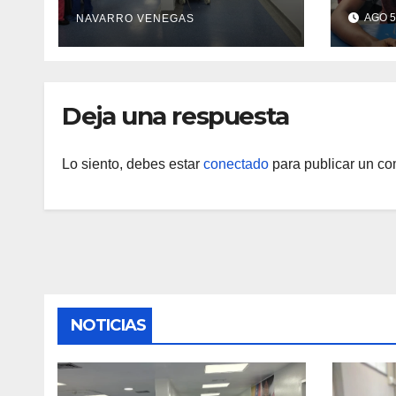
recuperación tras los
atenc
AGO 5
NAVARRO VENEGAS
recientes eventos
refug
sísmicos
eval
vacu
Deja una respuesta
Lo siento, debes estar
conectado
para publicar un co
NOTICIAS