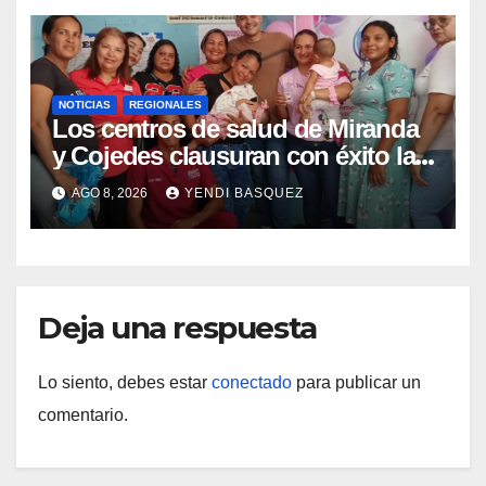
NOTICIAS
REGIONALES
Los centros de salud de Miranda
y Cojedes clausuran con éxito la
Semana Mundial de la Lactancia
AGO 8, 2026
YENDI BASQUEZ
Materna
Deja una respuesta
Lo siento, debes estar
conectado
para publicar un
comentario.