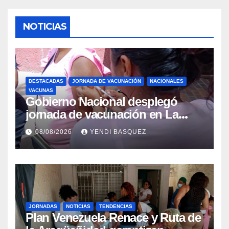
NOTICIAS
DESTACADAS
JORNADA DE VACUNACIÓN
NACIONALES
VACUNAS
Gobierno Nacional desplegó
jornada de vacunación en La
Guaira para garantizar protección
08/08/2026
YENDI BASQUEZ
epidemiológica
JORNADAS
NOTICIAS
TENDENCIAS
Plan Venezuela Renace y Ruta de