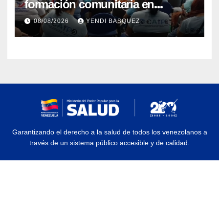
formación comunitaria en
atención a personas con
08/08/2026
YENDI BASQUEZ
discapacidad
Garantizando el derecho a la salud de todos los venezolanos a
través de un sistema público accesible y de calidad.