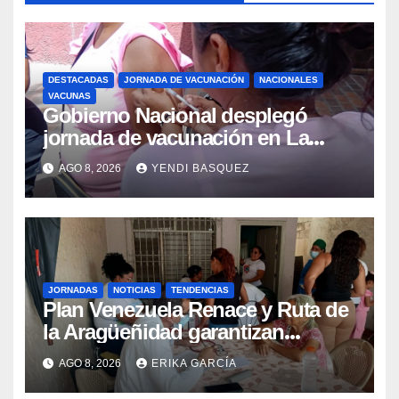
DESTACADAS
JORNADA DE VACUNACIÓN
NACIONALES
VACUNAS
Gobierno Nacional desplegó
jornada de vacunación en La
Guaira para garantizar protección
AGO 8, 2026
YENDI BASQUEZ
epidemiológica
JORNADAS
NOTICIAS
TENDENCIAS
Plan Venezuela Renace y Ruta de
la Aragüeñidad garantizan
atención médica integral en
AGO 8, 2026
ERIKA GARCÍA
Aragua