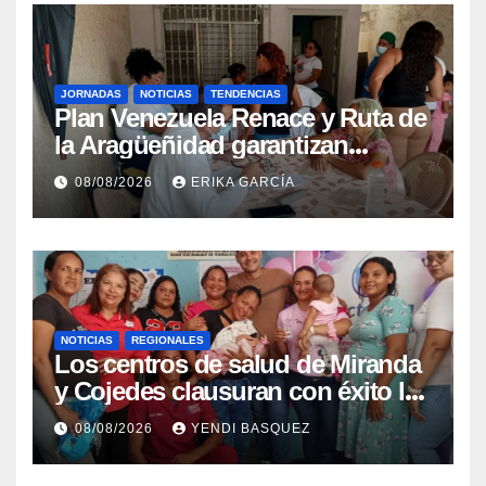
JORNADAS
NOTICIAS
TENDENCIAS
Plan Venezuela Renace y Ruta de
la Aragüeñidad garantizan
atención médica integral en
08/08/2026
ERIKA GARCÍA
Aragua
NOTICIAS
REGIONALES
Los centros de salud de Miranda
y Cojedes clausuran con éxito la
Semana Mundial de la Lactancia
08/08/2026
YENDI BASQUEZ
Materna