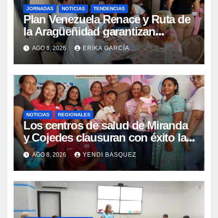
JORNADAS
NOTICIAS
TENDENCIAS
Plan Venezuela Renace y Ruta de
la Aragüeñidad garantizan
atención médica integral en
AGO 8, 2026
ERIKA GARCÍA
Aragua
NOTICIAS
REGIONALES
Los centros de salud de Miranda
y Cojedes clausuran con éxito la
Semana Mundial de la Lactancia
AGO 8, 2026
YENDI BASQUEZ
Materna