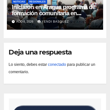
NOTICIAS
REGIONALES
Iniciaron en Aragua programa de
formación comunitaria en
atención a personas con
AGO 8, 2026
YENDI BASQUEZ
discapacidad
Deja una respuesta
Lo siento, debes estar
conectado
para publicar un
comentario.