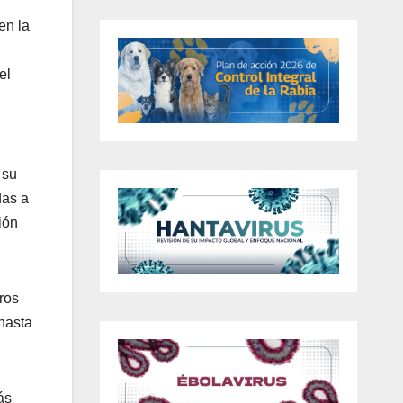
en la
el
 su
das a
ión
ros
 hasta
ás