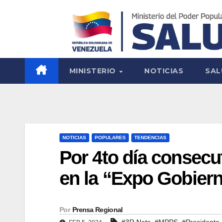
MINISTERIO
NOTICIAS
SAL
NOTICIAS
POPULARES
TENDENCIAS
Por 4to día consecu
en la “Expo Gobier
Por
Prensa Regional
,
,
#3R.Nets
#MPPS
#Presidente