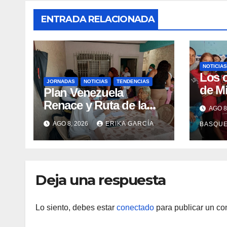
ENTRADA RELACIONADA
NOTICIAS
Los 
JORNADAS
NOTICIAS
TENDENCIAS
de M
Plan Venezuela
claus
Renace y Ruta de la
AGO 8
Sema
Aragüeñidad
AGO 8, 2026
ERIKA GARCÍA
BASQU
Lact
garantizan atención
médica integral en
Aragua
Deja una respuesta
Lo siento, debes estar
conectado
para publicar un co