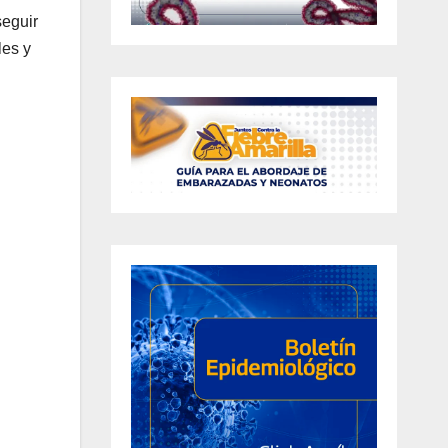
seguir
les y