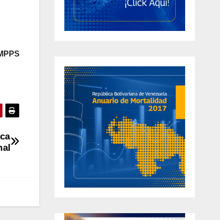
 MPPS
ica
nal