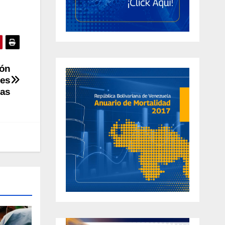
ión
les
cas