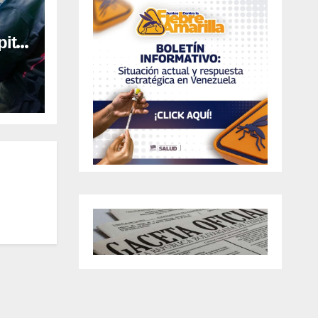
ital
al en