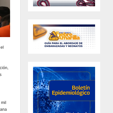
 el
ción,
s
 mil
iana