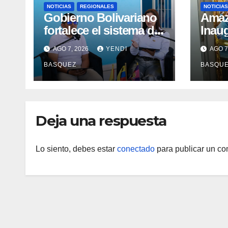
NOTICIAS
REGIONALES
NOTICIAS
Gobierno Bolivariano
​Ama
fortalece el sistema de
Inau
salud en Aragua con la
Madr
AGO 7, 2026
YENDI
AGO 7
reinauguración del CDI
II Br
BASQUEZ
BASQU
La Mora
Aerop
Inau
Deja una respuesta
Lo siento, debes estar
conectado
para publicar un co