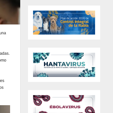
 una
cadas.
como
les
os