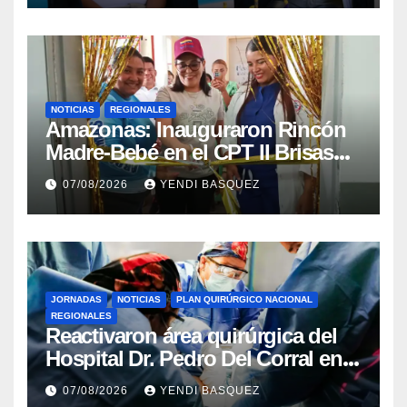
NOTICIAS
REGIONALES
​Amazonas: Inauguraron Rincón
Madre-Bebé en el CPT II Brisas
del Aeropuerto ​Inauguraron
07/08/2026
YENDI BASQUEZ
Rincón
JORNADAS
NOTICIAS
PLAN QUIRÚRGICO NACIONAL
REGIONALES
Reactivaron área quirúrgica del
Hospital Dr. Pedro Del Corral en
Guárico
07/08/2026
YENDI BASQUEZ