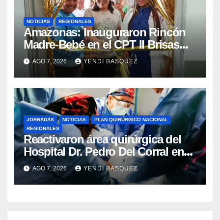
NOTICIAS
REGIONALES
​Amazonas: Inauguraron Rincón
Madre-Bebé en el CPT II Brisas
del Aeropuerto ​Inauguraron
AGO 7, 2026
YENDI BASQUEZ
Rincón
JORNADAS
NOTICIAS
PLAN QUIRÚRGICO NACIONAL
REGIONALES
Reactivaron área quirúrgica del
Hospital Dr. Pedro Del Corral en
Guárico
AGO 7, 2026
YENDI BASQUEZ