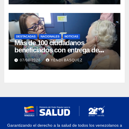
DESTACADAS
NACIONALES
NOTICIAS
Más de 100 ciudadanos
beneficiados con entrega de
prótesis auditivas en el Centro de
07/08/2026
YENDI BASQUEZ
Rehabilitación J.J. Arvelo
Garantizando el derecho a la salud de todos los venezolanos a