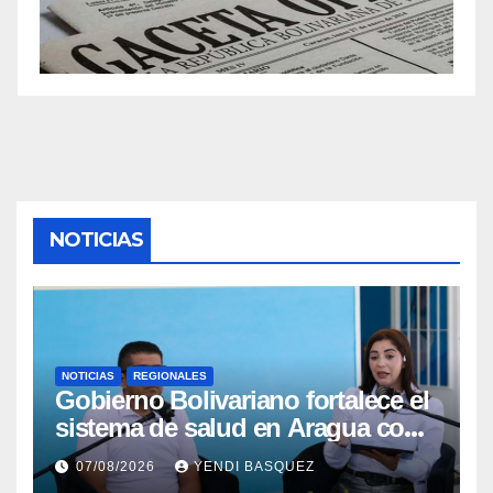
NOTICIAS
NOTICIAS
REGIONALES
Gobierno Bolivariano fortalece el
sistema de salud en Aragua con
la reinauguración del CDI La
07/08/2026
YENDI BASQUEZ
Mora