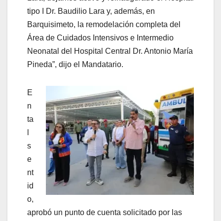
tipo I Dr. Baudilio Lara y, además, en
Barquisimeto, la remodelación completa del
Área de Cuidados Intensivos e Intermedio
Neonatal del Hospital Central Dr. Antonio María
Pineda”, dijo el Mandatario.
E
n
ta
l
s
e
nt
id
o,
aprobó un punto de cuenta solicitado por las