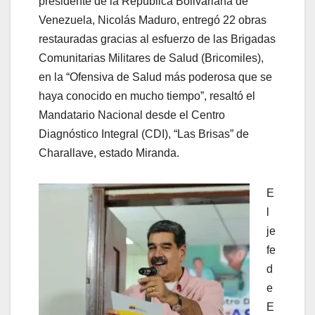
presidente de la República Bolivariana de
Venezuela, Nicolás Maduro, entregó 22 obras
restauradas gracias al esfuerzo de las Brigadas
Comunitarias Militares de Salud (Bricomiles),
en la “Ofensiva de Salud más poderosa que se
haya conocido en mucho tiempo”, resaltó el
Mandatario Nacional desde el Centro
Diagnóstico Integral (CDI), “Las Brisas” de
Charallave, estado Miranda.
E
l
je
fe
d
e
E