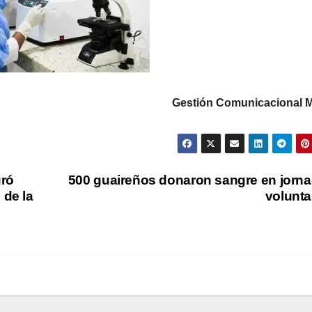
Gestión Comunicacional
uró
500 guaireños donaron sangre en jorn
 de la
volunta