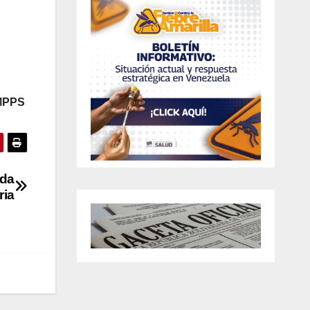
 MPPS
ada
ria