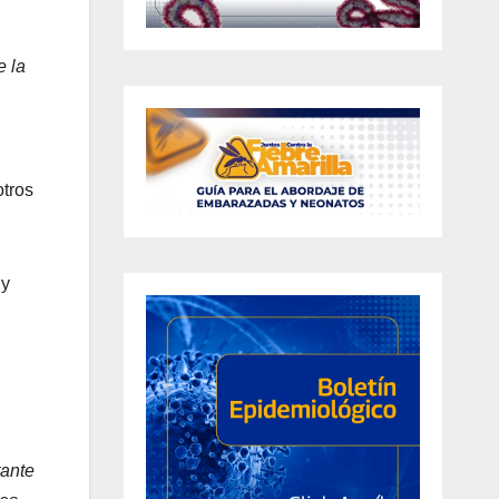
e la
otros
 y
tante