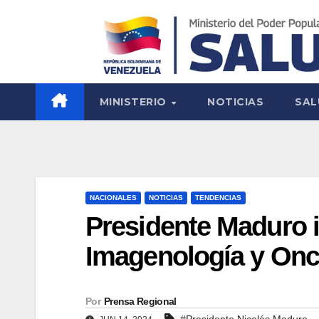
MINISTERIO
NOTICIAS
SAL
NACIONALES
NOTICIAS
TENDENCIAS
Presidente Maduro 
Imagenología y On
Por
Prensa Regional
#Presidente Nicolás Maduro