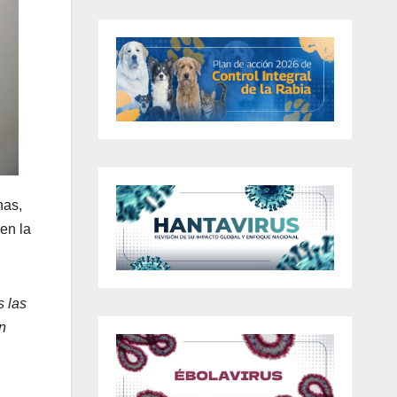
nas,
en la
s las
n