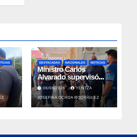
TICIAS
DESTACADAS
NACIONALES
NOTICIAS
Ministro Carlos
Alvarado supervisó
espacios del Hospital
06/08/2026
YENTZA
Dermatológico Dr.
EZ
JOSEFINA OCHOA RODRÍGUEZ
a la
Martín Vegas en La
Guaira