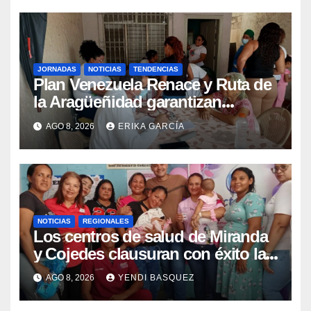
JORNADAS
NOTICIAS
TENDENCIAS
Plan Venezuela Renace y Ruta de
la Aragüeñidad garantizan
atención médica integral en
AGO 8, 2026
ERIKA GARCÍA
Aragua
NOTICIAS
REGIONALES
Los centros de salud de Miranda
y Cojedes clausuran con éxito la
Semana Mundial de la Lactancia
AGO 8, 2026
YENDI BASQUEZ
Materna