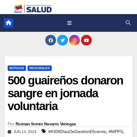
NOTICIAS
REGIONALES
500 guaireños donaron
sangre en jornada
voluntaria
Por
Roiman fermin Navarro Venegas
,
,
##308DiasDeGestiónEficiente
#MPPS
JUN 14, 2024