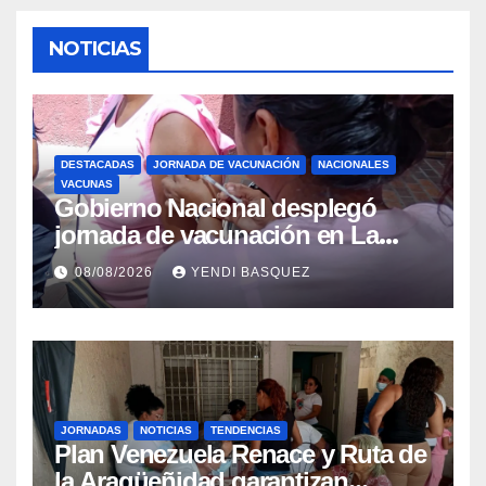
NOTICIAS
DESTACADAS
JORNADA DE VACUNACIÓN
NACIONALES
VACUNAS
Gobierno Nacional desplegó
jornada de vacunación en La
Guaira para garantizar protección
08/08/2026
YENDI BASQUEZ
epidemiológica
JORNADAS
NOTICIAS
TENDENCIAS
Plan Venezuela Renace y Ruta de
la Aragüeñidad garantizan