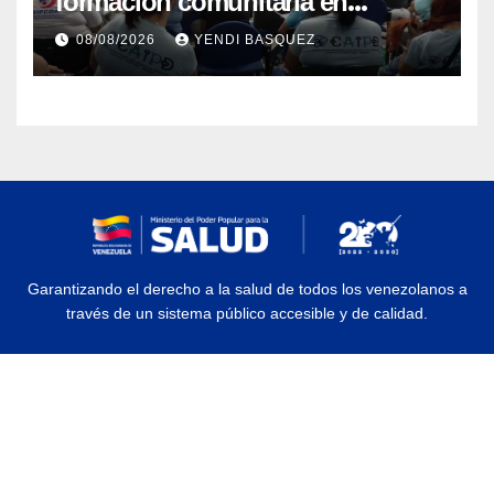
formación comunitaria en
atención a personas con
08/08/2026
YENDI BASQUEZ
discapacidad
Garantizando el derecho a la salud de todos los venezolanos a
través de un sistema público accesible y de calidad.