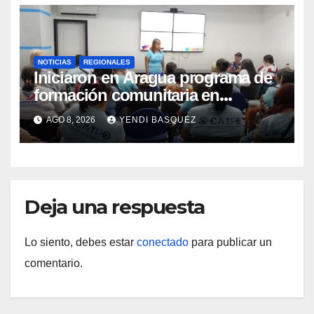
NOTICIAS
REGIONALES
Iniciaron en Aragua programa de
formación comunitaria en
atención a personas con
AGO 8, 2026
YENDI BASQUEZ
discapacidad
Deja una respuesta
Lo siento, debes estar
conectado
para publicar un
comentario.