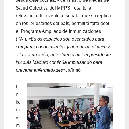
Jesús Osteicochea, viceministro de Redes de
Salud Colectiva del MPPS, resaltó la
relevancia del evento al señalar que su réplica
en los 24 estados del país, permitirá fortalecer
el Programa Ampliado de Inmunizaciones
(PAI).
«Estos espacios son esenciales para
compartir conocimientos y garantizar el acceso
a la vacunación, un esfuerzo que el presidente
Nicolás Maduro continúa impulsando para
prevenir enfermedades»
, afirmó.
E
n
la
m
is
m