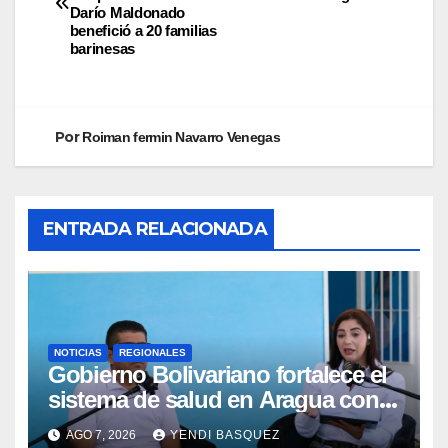
Darío Maldonado
benefició a 20 familias
barinesas
Por
Roiman fermin Navarro Venegas
ENTRADA RELACIONADA
NOTICIAS
REGIONALES
Gobierno Bolivariano fortalece el
sistema de salud en Aragua con
la reinauguración del CDI La Mora
AGO 7, 2026
YENDI BASQUEZ