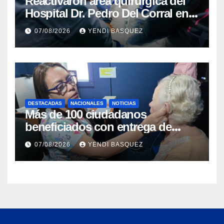
Reactivaron área quirúrgica del
Hospital Dr. Pedro Del Corral en
Guárico
07/08/2026
YENDI BASQUEZ
DESTACADAS
NACIONALES
NOTICIAS
Más de 100 ciudadanos
beneficiados con entrega de
prótesis auditivas en el Centro de
07/08/2026
YENDI BASQUEZ
Rehabilitación J.J. Arvelo