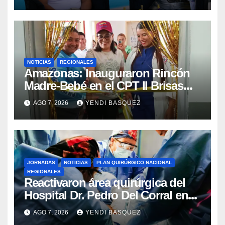
NOTICIAS
REGIONALES
​Amazonas: Inauguraron Rincón
Madre-Bebé en el CPT II Brisas
del Aeropuerto ​Inauguraron
AGO 7, 2026
YENDI BASQUEZ
Rincón
JORNADAS
NOTICIAS
PLAN QUIRÚRGICO NACIONAL
REGIONALES
Reactivaron área quirúrgica del
Hospital Dr. Pedro Del Corral en
Guárico
AGO 7, 2026
YENDI BASQUEZ