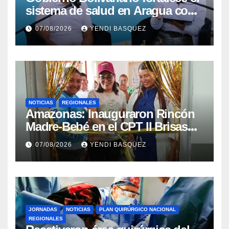
sistema de salud en Aragua con
la reinauguración del CDI La
07/08/2026
YENDI BASQUEZ
Mora
NOTICIAS
REGIONALES
​Amazonas: Inauguraron Rincón
Madre-Bebé en el CPT II Brisas
del Aeropuerto ​Inauguraron
07/08/2026
YENDI BASQUEZ
Rincón
JORNADAS
NOTICIAS
PLAN QUIRÚRGICO NACIONAL
REGIONALES