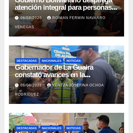
atención integral para personas
con discapacidad en
06/08/2026
ROIMAN FERMIN NAVARRO
campamentos de La Guaira
VENEGAS
DESTACADAS
NACIONALES
NOTICIAS
Gobernador de La Guaira
constató avances en la
rehabilitación del Hospitalito de
06/08/2026
YENTZA JOSEFINA OCHOA
Catia la Mar
RODRÍGUEZ
DESTACADAS
NACIONALES
NOTICIAS