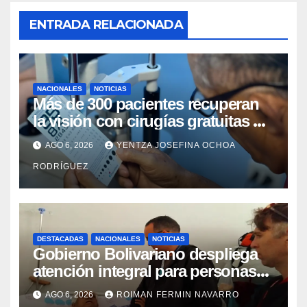
ENTRADA RELACIONADA
NACIONALES
NOTICIAS
Más de 300 pacientes recuperan
la visión con cirugías gratuitas de
cataratas en Zulia
AGO 6, 2026
YENTZA JOSEFINA OCHOA
RODRÍGUEZ
DESTACADAS
NACIONALES
NOTICIAS
Gobierno Bolivariano despliega
atención integral para personas
con discapacidad en
AGO 6, 2026
ROIMAN FERMIN NAVARRO
campamentos de La Guaira