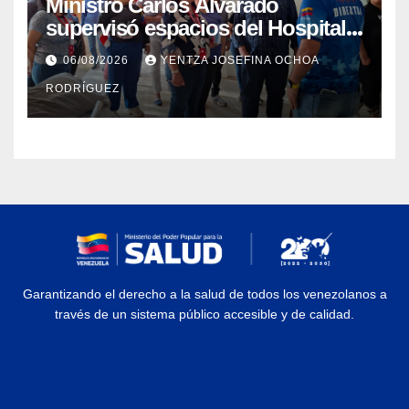
Ministro Carlos Alvarado
supervisó espacios del Hospital
Dermatológico Dr. Martín Vegas
06/08/2026
YENTZA JOSEFINA OCHOA
en La Guaira
RODRÍGUEZ
Garantizando el derecho a la salud de todos los venezolanos a
través de un sistema público accesible y de calidad.