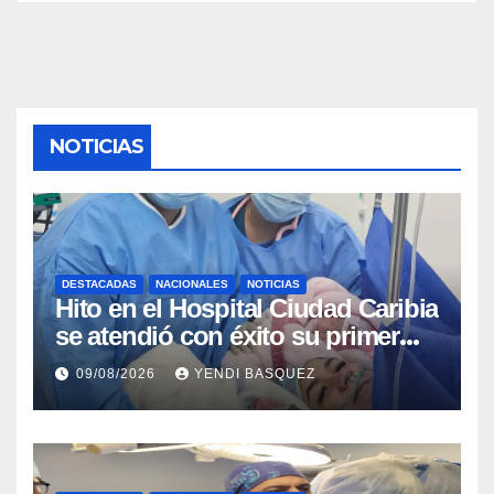
NOTICIAS
DESTACADAS
NACIONALES
NOTICIAS
Hito en el Hospital Ciudad Caribia
se atendió con éxito su primer
parto gemelar
09/08/2026
YENDI BASQUEZ