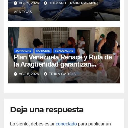
Colangiopancreatografía
AGO 9, 2026
ROIMAN FERMIN NAVARRO
Retrógrada Endoscópica para
VENEGAS
beneficiar a cientos de pacientes
JORNADAS
NOTICIAS
TENDENCIAS
Plan Venezuela Renace y Ruta de
la Aragüeñidad garantizan
atención médica integral en
AGO 8, 2026
ERIKA GARCÍA
Aragua
Deja una respuesta
Lo siento, debes estar
conectado
para publicar un