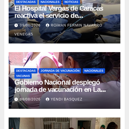
DESTACADAS
NACIONALES
NOTICIAS
El Hospital Vargas de Caracas
reactiva el servicio de
Colangiopancreatografía
09/08/2026
ROIMAN FERMIN NAVARRO
Retrógrada Endoscópica para
VENEGAS
beneficiar a cientos de pacientes
DESTACADAS
JORNADA DE VACUNACIÓN
NACIONALES
VACUNAS
Gobierno Nacional desplegó
jornada de vacunación en La
Guaira para garantizar protección
08/08/2026
YENDI BASQUEZ
epidemiológica