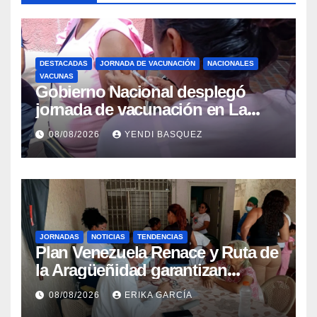
DESTACADAS
JORNADA DE VACUNACIÓN
NACIONALES
VACUNAS
Gobierno Nacional desplegó
jornada de vacunación en La
Guaira para garantizar protección
08/08/2026
YENDI BASQUEZ
epidemiológica
JORNADAS
NOTICIAS
TENDENCIAS
Plan Venezuela Renace y Ruta de
la Aragüeñidad garantizan
atención médica integral en
08/08/2026
ERIKA GARCÍA
Aragua