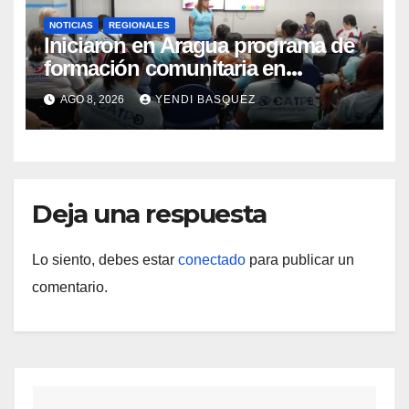
NOTICIAS
REGIONALES
Iniciaron en Aragua programa de
formación comunitaria en
atención a personas con
AGO 8, 2026
YENDI BASQUEZ
discapacidad
Deja una respuesta
Lo siento, debes estar
conectado
para publicar un
comentario.