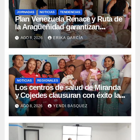
JORNADAS
NOTICIAS
TENDENCIAS
Plan Venezuela Renace y Ruta de
la Aragüeñidad garantizan
atención médica integral en
AGO 8, 2026
ERIKA GARCÍA
Aragua
NOTICIAS
REGIONALES
Los centros de salud de Miranda
y Cojedes clausuran con éxito la
Semana Mundial de la Lactancia
AGO 8, 2026
YENDI BASQUEZ
Materna