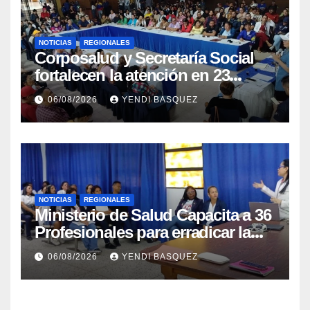
NOTICIAS
REGIONALES
Corposalud y Secretaría Social
fortalecen la atención en 23
municipios
06/08/2026
YENDI BASQUEZ
NOTICIAS
REGIONALES
Ministerio de Salud Capacita a 36
Profesionales para erradicar la
Tuberculosis en Yaracuy
06/08/2026
YENDI BASQUEZ