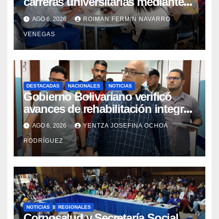
carreras universitarias mediante
convenio entre MinSalud y la UCV
AGO 6, 2026
ROIMAN FERMIN NAVARRO
VENEGAS
DESTACADAS
NACIONALES
NOTICIAS
Gobierno Bolivariano verificó
avances de rehabilitación integral
en el Hospital Dr. José María
AGO 6, 2026
YENTZA JOSEFINA OCHOA
Vargas
RODRÍGUEZ
NOTICIAS
REGIONALES
Corposalud y Secretaría Social