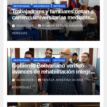
DESTACADAS
NACIONALES
NOTICIAS
Trabajadores y familiares optan a
carreras universitarias mediante
convenio entre MinSalud y la
06/08/2026
ROIMAN FERMIN NAVARRO
UCV
VENEGAS
DESTACADAS
NACIONALES
NOTICIAS
Gobierno Bolivariano verificó
avances de rehabilitación integral
en el Hospital Dr. José María
06/08/2026
YENTZA JOSEFINA OCHOA
Vargas
RODRÍGUEZ