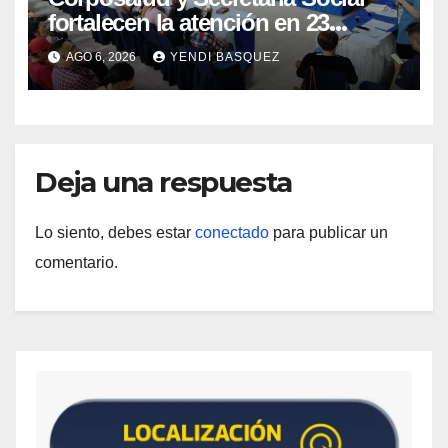
fortalecen la atención en 23
municipios
AGO 6, 2026
YENDI BASQUEZ
Deja una respuesta
Lo siento, debes estar
conectado
para publicar un
comentario.