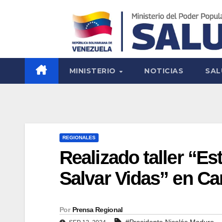
MINISTERIO
NOTICIAS
SAL
REGIONALES
Realizado taller “Es
Salvar Vidas” en C
Por
Prensa Regional
#Presidente Nicolás Maduro