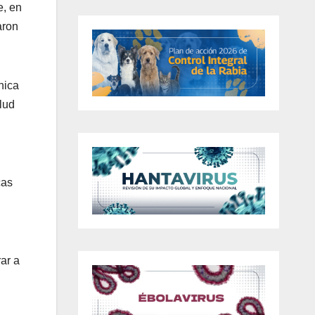
e, en
aron
nica
lud
cas
ar a