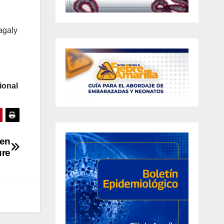
agaly
ional
 en
re