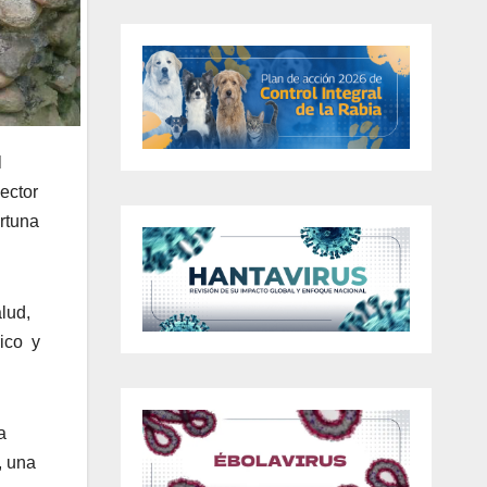
l
ector
rtuna
lud,
rico y
a
, una