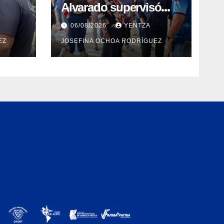
Alvarado supervisó
espacios del Hospital
06/08/2026
YENTZA
Dermatológico Dr.
EZ
JOSEFINA OCHOA RODRÍGUEZ
a la
Martín Vegas en La
Guaira