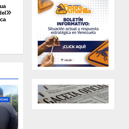
gua
del
ica
ICIAS