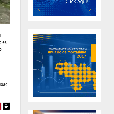
l
bles
o
lidad