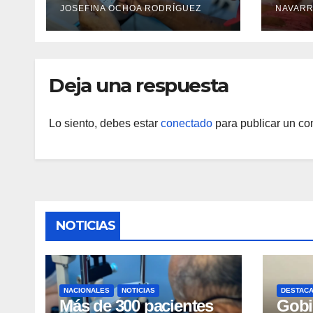
JOSEFINA OCHOA RODRÍGUEZ
NAVARR
camp
Guai
Deja una respuesta
Lo siento, debes estar
conectado
para publicar un co
NOTICIAS
NACIONALES
NOTICIAS
DESTAC
Más de 300 pacientes
Gobi