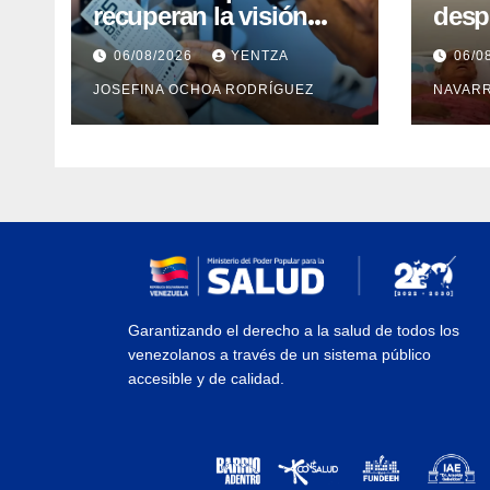
recuperan la visión
desp
con cirugías gratuitas
inte
06/08/2026
YENTZA
06/0
de cataratas en Zulia
con 
JOSEFINA OCHOA RODRÍGUEZ
NAVAR
camp
Guai
Garantizando el derecho a la salud de todos los
venezolanos a través de un sistema público
accesible y de calidad.