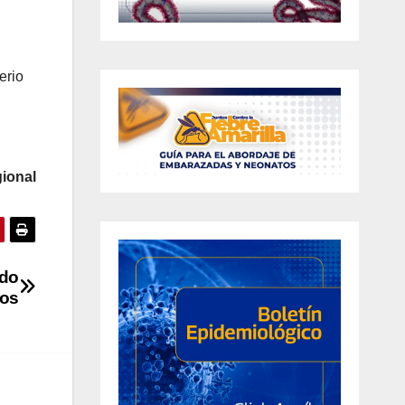
erio
ional
ado
cos