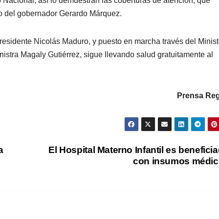
o Nacional, así lo demuestran las coberturas de atención, que
icto del gobernador Gerardo Márquez.
residente Nicolás Maduro, y puesto en marcha través del Minist
istra Magaly Gutiérrez, sigue llevando salud gratuitamente al
Prensa Reg
a
El Hospital Materno Infantil es benefici
con insumos médi