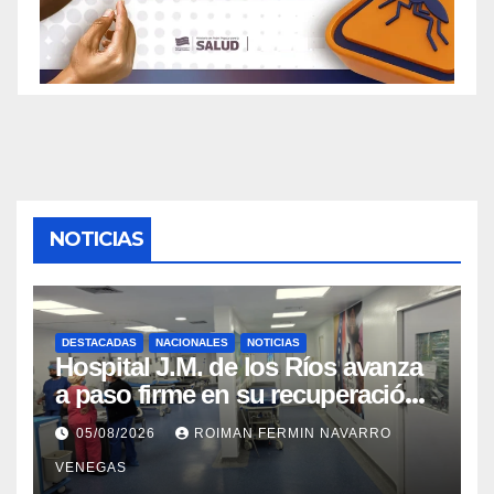
NOTICIAS
DESTACADAS
NACIONALES
NOTICIAS
Hospital J.M. de los Ríos avanza
a paso firme en su recuperación
tras los recientes eventos
05/08/2026
ROIMAN FERMIN NAVARRO
sísmicos
VENEGAS