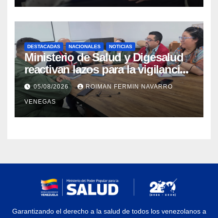
sísmica
DESTACADAS
NACIONALES
NOTICIAS
Ministerio de Salud y Digesalud
reactivan lazos para la vigilancia
epidemiológica y el control de
05/08/2026
ROIMAN FERMIN NAVARRO
enfermedades
VENEGAS
Garantizando el derecho a la salud de todos los venezolanos a