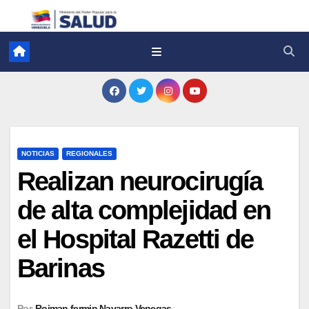
NOTICIAS
REGIONALES
Realizan neurocirugía
de alta complejidad en
el Hospital Razetti de
Barinas
Por
Roiman fermin Navarro Venegas