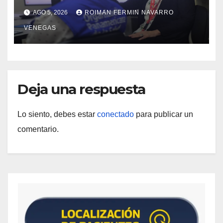
propuesta técnica integral en
AGO 5, 2026
ROIMAN FERMIN NAVARRO
materia de agua saneamiento e
VENEGAS
higiene ante contingencia sísmica
Deja una respuesta
Lo siento, debes estar
conectado
para publicar un
comentario.