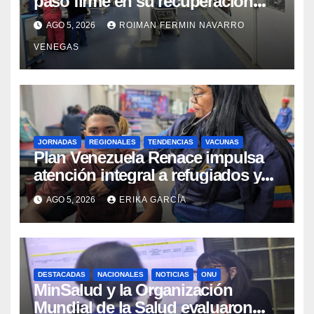
paso firme en su recuperación
tras los recientes eventos
AGO 5, 2026
ROIMAN FERMIN NAVARRO
sísmicos
VENEGAS
JORNADAS
REGIONALES
TENDENCIAS
VACUNAS
​Plan Venezuela Renace impulsa
atención integral a refugiados y
evaluación de vacunación en
AGO 5, 2026
ERIKA GARCÍA
Aragua
DESTACADAS
NACIONALES
NOTICIAS
ONU
MinSalud y la Organización
Mundial de la Salud evaluaron