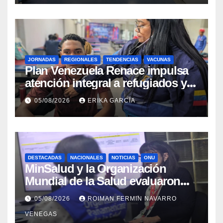
JORNADAS
REGIONALES
TENDENCIAS
VACUNAS
​Plan Venezuela Renace impulsa
atención integral a refugiados y
evaluación de vacunación en
05/08/2026
ERIKA GARCÍA
Aragua
DESTACADAS
NACIONALES
NOTICIAS
ONU
MinSalud y la Organización
Mundial de la Salud evaluaron
propuesta técnica integral en
05/08/2026
ROIMAN FERMIN NAVARRO
materia de agua saneamiento e
VENEGAS
higiene ante contingencia