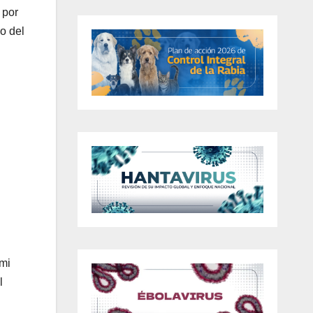
 por
o del
 mi
l