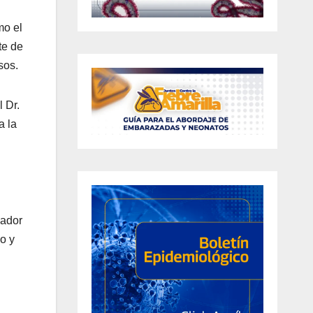
mo el
te de
sos.
 Dr.
a la
nador
o y