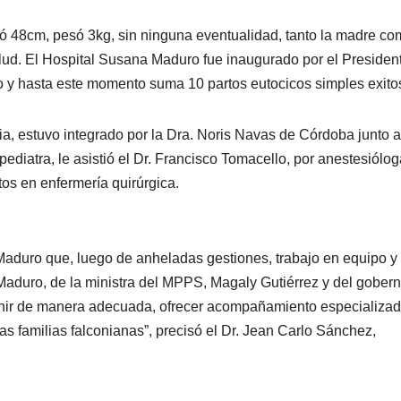
ó 48cm, pesó 3kg, sin ninguna eventualidad, tanto la madre co
ud. El Hospital Susana Maduro fue inaugurado por el Presiden
 y hasta este momento suma 10 partos eutocicos simples exito
a, estuvo integrado por la Dra. Noris Navas de Córdoba junto al
diatra, le asistió el Dr. Francisco Tomacello, por anestesiólog
os en enfermería quirúrgica.
 Maduro que, luego de anheladas gestiones, trabajo en equipo y
Maduro, de la ministra del MPPS, Magaly Gutiérrez y del gober
venir de manera adecuada, ofrecer acompañamiento especializad
as familias falconianas”, precisó el Dr. Jean Carlo Sánchez,