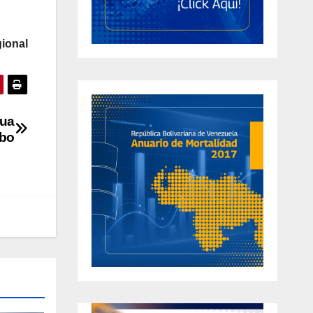
ional
nua
obo