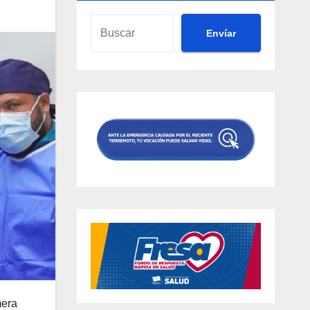
Envíar
mera