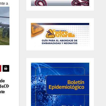
nte a
 de
del
te