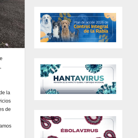
se
,
de la
icios
es de
gramos