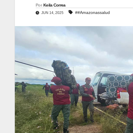
Por
Keila Correa
##Amazonassalud
JUN 14, 2025