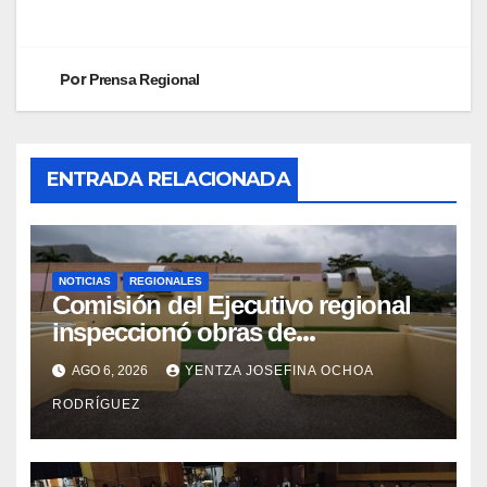
Por
Prensa Regional
ENTRADA RELACIONADA
NOTICIAS
REGIONALES
Comisión del Ejecutivo regional
inspeccionó obras de
recuperación en la Maternidad
AGO 6, 2026
YENTZA JOSEFINA OCHOA
Integral Aragua
RODRÍGUEZ