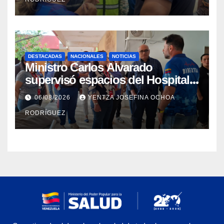
DESTACADAS
NACIONALES
NOTICIAS
Ministro Carlos Alvarado
supervisó espacios del Hospital
Dermatológico Dr. Martín Vegas
06/08/2026
YENTZA JOSEFINA OCHOA
en La Guaira
RODRÍGUEZ