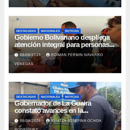
DESTACADAS
NACIONALES
NOTICIAS
Gobierno Bolivariano despliega
atención integral para personas
con discapacidad en
06/08/2026
ROIMAN FERMIN NAVARRO
campamentos de La Guaira
VENEGAS
DESTACADAS
NACIONALES
NOTICIAS
Gobernador de La Guaira
constató avances en la
rehabilitación del Hospitalito de
06/08/2026
YENTZA JOSEFINA OCHOA
Catia la Mar
RODRÍGUEZ