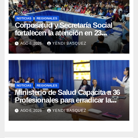
NOTICIAS
REGIONALES
Corposalud y Secretaría Social
fortalecen la atención en 23
municipios
AGO 6, 2026
YENDI BASQUEZ
NOTICIAS
REGIONALES
Ministerio de Salud Capacita a 36
Profesionales para erradicar la
Tuberculosis en Yaracuy
AGO 6, 2026
YENDI BASQUEZ