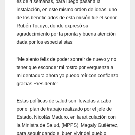
Will It Work For You?
es de 4 semanas, para luego pasar a la
2016 Camaro boasts weight loss, beastly
instalación, en este mismo orden de ideas, uno
powertrain
de los beneficiados de esta misión fue el señor
2016 Camaro boasts weight loss, beastly
Rubén Tocuyo, donde expresó su
powertrain
agradecimiento por la pronta y buena atención
2024 Weight Loss Predictions: How Soaking
dada por los especialistas:
Feet in Apple Cider Vinegar Transformed 5
University Students
“Me siento feliz de poder sonreír de nuevo y no
2024’s Top Weight Loss Trends: Janelle
tener que esconder mi rostro por vergüenza a
Brown’s 30-Pound Weight Loss
mi dentadura ahora ya puedo reír con confianza
24 Burn Review: Are These Powerful Liquid
gracias Presidente”.
Drops the Key to Round-the-Clock Weight
Loss?
Estas políticas de salud son llevadas a cabo
3 Top Probiotics for Weight Loss – Benefits,
por el plan de trabajo realizado por el jefe de
Side Effects and Results
Estado, Nicolás Maduro, en la articulación con
5 Ways to Increase Weight Loss on Wegovy
la Ministra de Salud, (MPPS), Magaly Gutiérrez,
6 Fall Habits That Fueled Chrissy Metz Weight
para seguir dando el buen vivir del pueblo