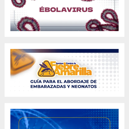
to Effective Weight Loss? A Comprehensive
Review
Exploring the Potential of CBD Gummies for
Weight Loss
The Impact of CBD Gummies on Weight Loss
Are Gummies Safe for Weight Loss? An In-
Depth Analysis
Are Keto Gummies a Scam? Let’s Dig Into the
Truth About Prohealth Keto ACV Gummies!
Are Liberty Bites Keto ACV Gummies Legit?
The Complete Inside Scoop About These
Popular Apple Cider Vinegar Supplements
Are there Real Weight Loss Results with
Fitspresso Java Burn Coffee Loophole?
Effectively Shedding Pounds: Discover the Best
Weight Loss Gummies That Actually Work