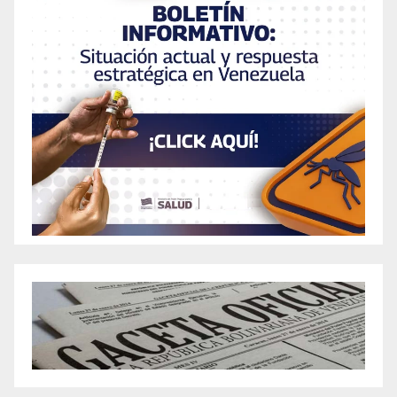
Berberine Gummies Reviews (Etc.) Fake or
Legit Weight Loss Support?
Berberine Weight Loss: Latest Insights &
Benefits for 2024
Best Appetite Suppressants for Hunger Control
and Weight Loss in 2022
The Ultimate Guide to Choosing the Best Diet
Gummies for Weight Loss
Best Diet Pills for Women 2024: Top-Rated
Female Options for Effective Weight Loss
Top 3 Best Ozempic Alternatives: Consider
These Natural OTC Weight Loss Semaglutide
Substitutes
The Surprising Benefits of Best Keto Weight
Loss Gummies for Effective Fat Burning
Best Keto ACV Gummies for Weight Loss
Best Keto ACV Gummies for Weight Loss