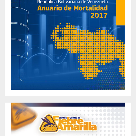
Ingredients Safe To Try?
Bari Drops Review: Is It Really Effective for
Weight Loss?
Battle at the Boat 82: Federal Way heavyweight
Thompson looks to stay unbeaten | Fight Night
to the Playboy Mansion
Belly Blast Keto Gummies Review – Scam or
Actually Legit Keto ACV Gummy?
BellyOrb Reviews – Does Belly Orb Skinny
Patch Work For Weight Loss?
BellyOrb Reviews – Does Belly Orb Skinny
Patch Work For Weight Loss?
Ben Napier Weight Loss in 2024: 4
Unbelievable Changes You Need to See
Ben Napier’s Time-Limited Secret to Swift
Weight Loss – 20 Pounds in 2 Weeks?!