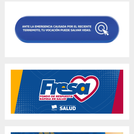
Airy Keto Review – Read This Before Buying
All Day Slimming Tea Review: Does It Really
Support Healthy Weight Loss, Detox, Digestion
and Better Sleep?
All Day Slimming Tea Review: Latest Costa
Rican Tea Research for Weight Loss
Alpilean Reviews: Effective Weight Loss
Ingredients or Unsafe Side Effects? UPDATE
Alpilean Reviews – Is Ice Hack Hoax or Fake?
Real Weight Loss or Unfounded Claims?
Alpilean Reviews – Is Ice Hack Hoax or Fake?
Real Weight Loss or Unfounded Claims?
Ancient Keto ACV Gummies Review – Is it
Right For You?
Ancient Keto ACV Gummies: Review the
Supplement Ingredient Benefits
Ancient Keto Ingredients Review: The Latest