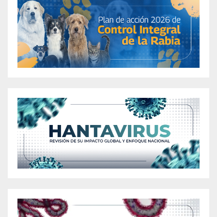
Research
Ancient Keto Review – Should You Buy This
Apple Cider Vinegar Supplement?
«Apple Cider Vinegar Gummy Supplement: A
Comprehensive Review of its Efficacy in
Weight Loss»
«Apple Cider Vinegar Gummies: A Promising
Aid in Weight Loss Journey»
Apple Cider Vinegar and Baking Soda for
Weight Loss: Effective Methods for Seniors
Over 60
Apple Cider Vinegar Recipe for Weight Loss: 7
Homemade Solutions for College Students
Apple Cider Vinegar Shot Recipe for Weight
Loss: Top 3 Methods Recommended for
Diabetics
Are Bliss Max + Keto ACV Gummies the Secret