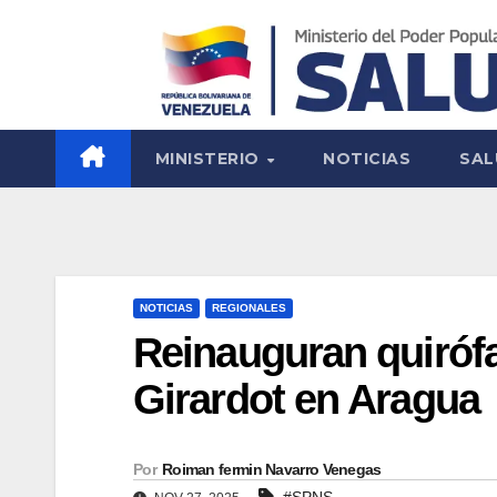
MINISTERIO
NOTICIAS
SAL
NOTICIAS
REGIONALES
Reinauguran quiróf
Girardot en Aragua
Por
Roiman fermin Navarro Venegas
#SPNS