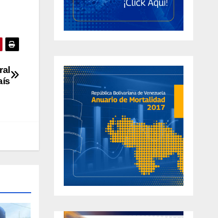
n
ral
aís