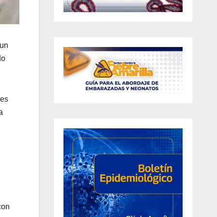
 un
do
les
a
con