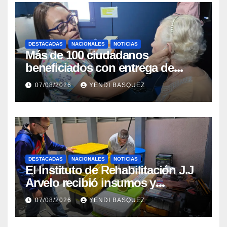
DESTACADAS
NACIONALES
NOTICIAS
Más de 100 ciudadanos
beneficiados con entrega de
prótesis auditivas en el Centro de
07/08/2026
YENDI BASQUEZ
Rehabilitación J.J. Arvelo
DESTACADAS
NACIONALES
NOTICIAS
El Instituto de Rehabilitación J.J
Arvelo recibió insumos y
herramientas para la atención de
07/08/2026
YENDI BASQUEZ
personas con discapacidad