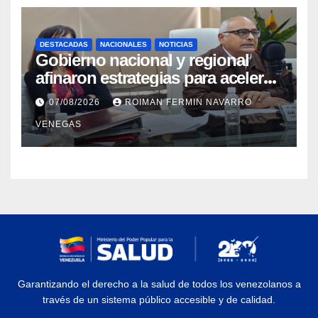
DESTACADAS
NACIONALES
NOTICIAS
Gobierno nacional y regional
afinaron estrategias para acelerar
la vacunación antirrábica en el
07/08/2026
ROIMAN FERMIN NAVARRO
estado Zulia
VENEGAS
Garantizando el derecho a la salud de todos los venezolanos a
través de un sistema público accesible y de calidad.